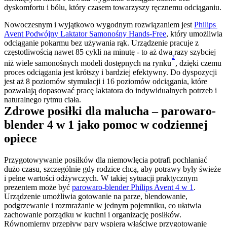
dyskomfortu i bólu, który czasem towarzyszy ręcznemu odciąganiu.
Nowoczesnym i wyjątkowo wygodnym rozwiązaniem jest 
Philips 
Avent Podwójny Laktator Samonośny Hands-Free
, który umożliwia 
odciąganie pokarmu bez używania rąk. Urządzenie pracuje z 
częstotliwością nawet 85 cykli na minutę - to aż dwa razy szybciej 
2
niż wiele samonośnych modeli dostępnych na rynku
, dzięki czemu 
proces odciągania jest krótszy i bardziej efektywny. Do dyspozycji 
jest aż 8 poziomów stymulacji i 16 poziomów odciągania, które 
pozwalają dopasować pracę laktatora do indywidualnych potrzeb i 
naturalnego rytmu ciała.
Zdrowe posiłki dla malucha – parowaro-
blender 4 w 1 jako pomoc w codziennej 
opiece
Przygotowywanie posiłków dla niemowlęcia potrafi pochłaniać 
dużo czasu, szczególnie gdy rodzice chcą, aby potrawy były świeże 
i pełne wartości odżywczych. W takiej sytuacji praktycznym 
prezentem może być 
parowaro-blender Philips Avent 4 w 1
. 
Urządzenie umożliwia gotowanie na parze, blendowanie, 
podgrzewanie i rozmrażanie w jednym pojemniku, co ułatwia 
zachowanie porządku w kuchni i organizację posiłków. 
Równomierny przepływ pary wspiera właściwe przygotowanie 