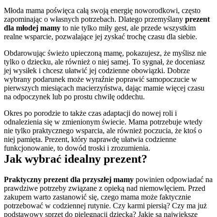
Młoda mama poświęca całą swoją energię noworodkowi, często 
zapominając o własnych potrzebach. Dlatego przemyślany 
prezent 
dla młodej mamy
 to nie tylko miły gest, ale przede wszystkim 
realne wsparcie, pozwalające jej zyskać trochę czasu dla siebie.
Obdarowując świeżo upieczoną mamę, pokazujesz, że myślisz nie 
tylko o dziecku, ale również o niej samej. To sygnał, że doceniasz 
jej wysiłek i chcesz ułatwić jej codzienne obowiązki. Dobrze 
wybrany podarunek może wyraźnie poprawić samopoczucie w 
pierwszych miesiącach macierzyństwa, dając mamie więcej czasu 
na odpoczynek lub po prostu chwilę oddechu.
Okres po porodzie to także czas adaptacji do nowej roli i 
odnalezienia się w zmienionym świecie. Mama potrzebuje wtedy 
nie tylko praktycznego wsparcia, ale również poczucia, że ktoś o 
niej pamięta. Prezent, który naprawdę ułatwia codzienne 
funkcjonowanie, to dowód troski i zrozumienia.
Jak wybrać idealny prezent?
Praktyczny prezent dla przyszłej mamy
 powinien odpowiadać na 
prawdziwe potrzeby związane z opieką nad niemowlęciem. Przed 
zakupem warto zastanowić się, czego mama może faktycznie 
potrzebować w codziennej rutynie. Czy karmi piersią? Czy ma już 
podstawowy sprzęt do pielęgnacji dziecka? Jakie są największe 