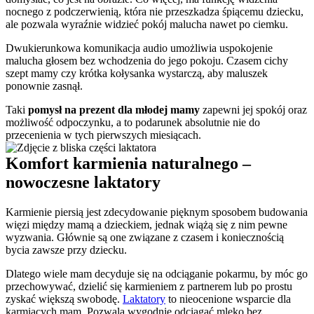
nocnego z podczerwienią, która nie przeszkadza śpiącemu dziecku, 
ale pozwala wyraźnie widzieć pokój malucha nawet po ciemku.
Dwukierunkowa komunikacja audio umożliwia uspokojenie 
malucha głosem bez wchodzenia do jego pokoju. Czasem cichy 
szept mamy czy krótka kołysanka wystarczą, aby maluszek 
ponownie zasnął.
Taki 
pomysł na prezent dla młodej mamy
 zapewni jej spokój oraz 
możliwość odpoczynku, a to podarunek absolutnie nie do 
przecenienia w tych pierwszych miesiącach.
Komfort karmienia naturalnego – 
nowoczesne laktatory
Karmienie piersią jest zdecydowanie pięknym sposobem budowania 
więzi między mamą a dzieckiem, jednak wiążą się z nim pewne 
wyzwania. Głównie są one związane z czasem i koniecznością 
bycia zawsze przy dziecku.
Dlatego wiele mam decyduje się na odciąganie pokarmu, by móc go 
przechowywać, dzielić się karmieniem z partnerem lub po prostu 
zyskać większą swobodę. 
Laktatory
 to nieocenione wsparcie dla 
karmiących mam. Pozwala wygodnie odciągać mleko bez 