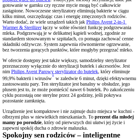
gotowanie w garnku czy ręczne mycie mogą być całkowicie 
zastąpione. Nowoczesne sterylizatory eliminują bakterie w ciągu 
kilku minut, oszczędzając czas i energię zmęczonych rodziców. 
Warto dodać, że wiele urządzeń takich jak 
Philips Avent 2-in-1 
Warmer & Sterilizer
 łączy w sobie również funkcję podgrzewania 
mleka. Podgrzewają je w delikatnej kąpieli wodnej, zgodnie ze 
standardem stosowanym w szpitalach, co pomaga zachować cenne 
składniki odżywcze. System zapewnia równomierne ogrzewanie, 
bez tworzenia gorących punktów, które mogłyby przegrzać mleko.
W ofercie dostępny jest także większy, samodzielny sterylizator 
przeznaczony wyłącznie do sterylizacji butelek i akcesoriów. Jest 
nim 
Philips Avent Parowy sterylizator do butelek
, który eliminuje 
1
99,9% bakterii i wirusów
 w zaledwie 6 minut, dzięki efektywnemu 
zastosowaniu pary. Ten sterylizator jest banalny w obsłudze, jego 
plusem jest to, że może pomieścić nawet 6 butelek. Po zakończeniu 
cyklu pozostają one sterylne przez 24 godziny, jeśli pokrywa 
pozostanie zamknięta.
Urządzenie jest kompaktowe i nie zajmuje dużo miejsca w kuchni - 
olbrzymi plus w niewielkich mieszkaniach. To 
prezent dla młodej 
mamy po porodzie
, który od pierwszych dni ułatwi jej życie i 
zapewni spokój ducha o zdrowie maluszka.
Spokojny sen rodziców – inteligentne 