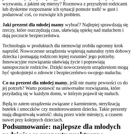
wyzwania, z jakimi się mierzy? Rozmowa z przyszłymi rodzicami 
lub dyskretne rozpoznanie ich sytuacji pomoże trafić w gust i 
podarować coś, co rozwiąże ich problem.
Jaki prezent dla młodej mamy
 wybrać? Najlepiej sprawdzają się 
rzeczy, które oszczędzają czas, ułatwiają opiekę nad maluchem i 
dają poczucie bezpieczeństwa.
Technologia w produktach dla niemowląt zrobiła ogromny krok 
naprzód. Nowoczesne urządzenia wspierają naturalny rytm dobowy 
dziecka i pomagają rodzicom lepiej rozumieć jego potrzeby. 
Innowacyjne rozwiązania ułatwiają życie i poprawiają 
samopoczucie rodziców. Dzięki nowoczesnym urządzeniom mogą 
być spokojniejsi o zdrowie i bezpieczeństwo swojego malucha.
Co na prezent dla młodej mamy
, jeśli nie mamy pewności co do 
jej potrzeb? Warto postawić na uniwersalne rozwiązania, które 
przydadzą się w każdym domu, w którym pojawił się maluch.
Będą to zatem urządzenia związane z karmieniem, sterylizacją 
butelek i smoczków czy monitorowaniem dziecka. Takie prezenty 
mają długotrwałą wartość: służą przez wiele miesięcy, a czasem 
nawet przy kolejnych dzieciach.
Podsumowanie: najlepsze dla młodych 