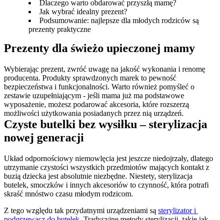
Dlaczego warto obdarować przyszłą mamę?
Jak wybrać idealny prezent?
Podsumowanie: najlepsze dla młodych rodziców są
prezenty praktyczne
Prezenty dla świeżo upieczonej mamy
Wybierając prezent, zwróć uwagę na jakość wykonania i renomę 
producenta. Produkty sprawdzonych marek to pewność 
bezpieczeństwa i funkcjonalności. Warto również pomyśleć o 
zestawie uzupełniającym - jeśli mama już ma podstawowe 
wyposażenie, możesz podarować akcesoria, które rozszerzą 
możliwości użytkowania posiadanych przez nią urządzeń.
Czyste butelki bez wysiłku – sterylizacja 
nowej generacji
Układ odpornościowy niemowlęcia jest jeszcze niedojrzały, dlatego 
utrzymanie czystości wszystkich przedmiotów mających kontakt z 
buzią dziecka jest absolutnie niezbędne. Niestety, sterylizacja 
butelek, smoczków i innych akcesoriów to czynność, która potrafi 
skraść mnóstwo czasu młodym rodzicom.
Z tego względu tak przydatnymi urządzeniami są 
sterylizator i 
podgrzewacz do butelek
. Tradycyjne metody sterylizacji, takie jak 