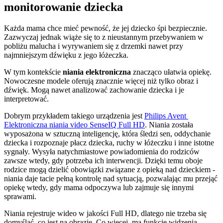
monitorowanie dziecka
Każda mama chce mieć pewność, że jej dziecko śpi bezpiecznie. 
Zazwyczaj jednak wiąże się to z nieustannym przebywaniem w 
pobliżu malucha i wyrywaniem się z drzemki nawet przy 
najmniejszym dźwięku z jego łóżeczka.
W tym kontekście 
niania elektroniczna
 znacząco ułatwia opiekę. 
Nowoczesne modele oferują znacznie więcej niż tylko obraz i 
dźwięk. Mogą nawet analizować zachowanie dziecka i je 
interpretować.
Dobrym przykładem takiego urządzenia jest 
Philips Avent 
Elektroniczna niania video SenseIQ Full HD
. Niania została 
wyposażona w sztuczną inteligencję, która śledzi sen, oddychanie 
dziecka i rozpoznaje płacz dziecka, ruchy w łóżeczku i inne istotne 
sygnały. Wysyła natychmiastowe powiadomienia do rodziców 
zawsze wtedy, gdy potrzeba ich interwencji. Dzięki temu oboje 
rodzice mogą dzielić obowiązki związane z opieką nad dzieckiem - 
niania daje tacie pełną kontrolę nad sytuacją, pozwalając mu przejąć 
opiekę wtedy, gdy mama odpoczywa lub zajmuje się innymi 
sprawami.
Niania rejestruje wideo w jakości Full HD, dlatego nie trzeba się 
domyślać, co jest na obrazie. Co więcej, ma funkcję widzenia 