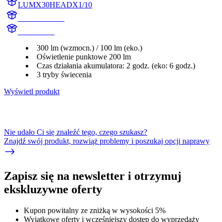
LUMX30HEADX1/10
X30HEADX1
X30HEAD
300 lm (wzmocn.) / 100 lm (eko.)
Oświetlenie punktowe 200 lm
Czas działania akumulatora: 2 godz. (eko: 6 godz.)
3 tryby świecenia
Wyświetl produkt
Nie udało Ci się znaleźć tego, czego szukasz?
Znajdź swój produkt, rozwiąż problemy i poszukaj opcji naprawy
Zapisz się na newsletter i otrzymuj
ekskluzywne oferty
Kupon powitalny ze zniżką w wysokości 5%
Wyjątkowe oferty i wcześniejszy dostęp do wyprzedaży