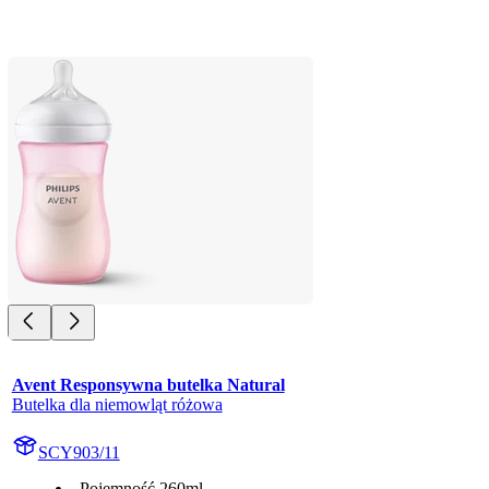
Avent Responsywna butelka Natural
Butelka dla niemowląt różowa
SCY903/11
Pojemność 260ml