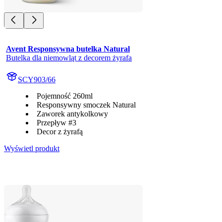
Avent Responsywna butelka Natural
Butelka dla niemowląt z decorem żyrafa
SCY903/66
Pojemność 260ml
Responsywny smoczek Natural
Zaworek antykolkowy
Przepływ #3
Decor z żyrafą
Wyświetl produkt