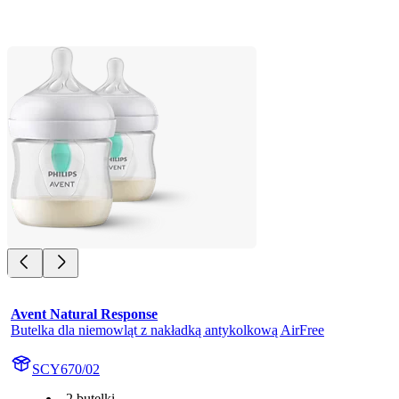
Avent Natural Response
Butelka dla niemowląt z nakładką antykolkową AirFree
SCY670/02
2 butelki