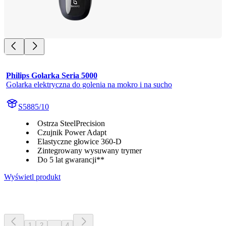
Philips Golarka Seria 5000
Golarka elektryczna do golenia na mokro i na sucho
S5885/10
Ostrza SteelPrecision
Czujnik Power Adapt
Elastyczne głowice 360-D
Zintegrowany wysuwany trymer
Do 5 lat gwarancji**
Wyświetl produkt
1
2
...
4