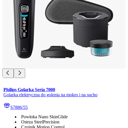
Philips Golarka Seria 7000
Golarka elektryczna do golenia na mokro i na sucho
S7886/55
Powłoka Nano SkinGlide
Ostrza SteelPrecision
Czujnik Motion Control