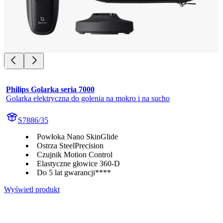
Philips Golarka seria 7000
Golarka elektryczna do golenia na mokro i na sucho
S7886/35
Powłoka Nano SkinGlide
Ostrza SteelPrecision
Czujnik Motion Control
Elastyczne głowice 360-D
Do 5 lat gwarancji****
Wyświetl produkt