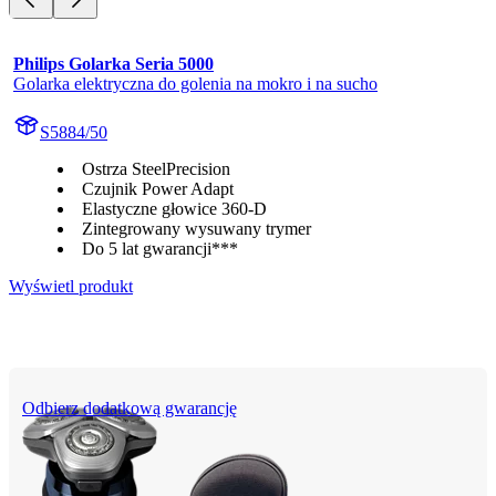
Philips Golarka Seria 5000
Golarka elektryczna do golenia na mokro i na sucho
S5884/50
Ostrza SteelPrecision
Czujnik Power Adapt
Elastyczne głowice 360-D
Zintegrowany wysuwany trymer
Do 5 lat gwarancji***
Wyświetl produkt
Odbierz dodatkową gwarancję