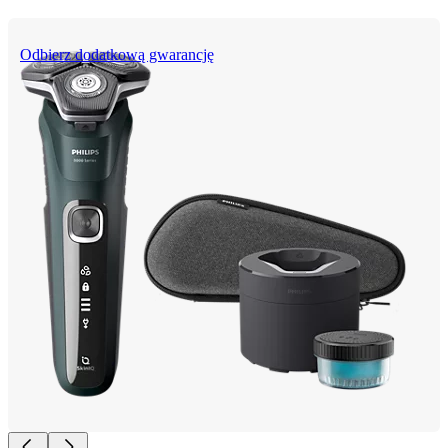
Odbierz dodatkową gwarancję