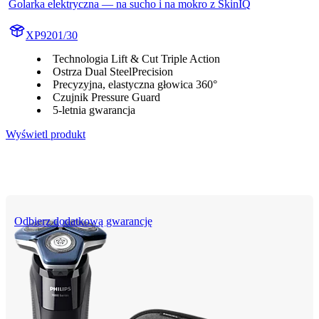
Golarka elektryczna — na sucho i na mokro z SkinIQ
XP9201/30
Technologia Lift & Cut Triple Action
Ostrza Dual SteelPrecision
Precyzyjna, elastyczna głowica 360°
Czujnik Pressure Guard
5-letnia gwarancja
Wyświetl produkt
Odbierz dodatkową gwarancję