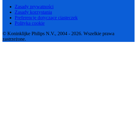
Zasady prywatności
Zasady korzystania
Preferencje dotyczące ciasteczek
Polityka cookie
© Koninklijke Philips N.V., 2004 - 2026. Wszelkie prawa
zastrzeżone.