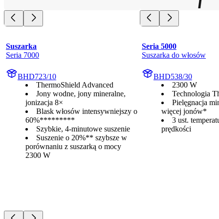
Suszarka
Seria 5000
Seria 7000
Suszarka do włosów
BHD723/10
BHD538/30
ThermoShield Advanced
2300 W
Jony wodne, jony mineralne,
Technologia T
jonizacja 8×
Pielęgnacja min
Blask włosów intensywniejszy o
więcej jonów*
60%*********
3 ust. temperatu
Szybkie, 4-minutowe suszenie
prędkości
Suszenie o 20%** szybsze w
porównaniu z suszarką o mocy
2300 W