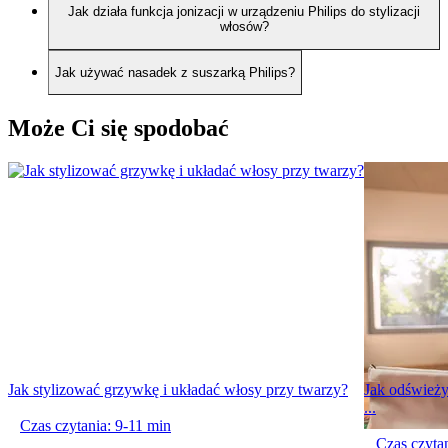
Jak działa funkcja jonizacji w urządzeniu Philips do stylizacji
włosów?
Jak używać nasadek z suszarką Philips?
Może Ci się spodobać
Jak stylizować grzywkę i układać włosy przy twarzy?
Jak odświeży
...
Czas czytania: 9-11 min
Czas czytan