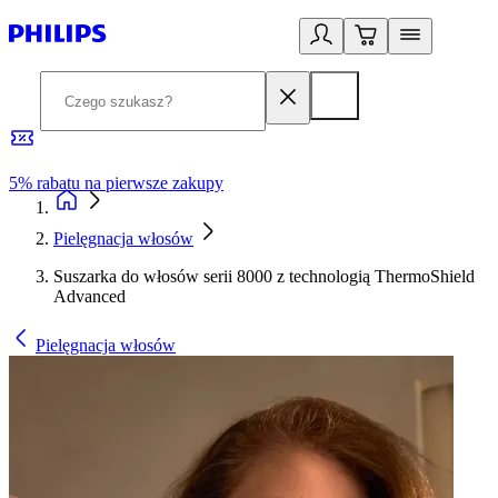
5% rabatu na pierwsze zakupy
R
Pielęgnacja włosów
Suszarka do włosów serii 8000 z technologią ThermoShield
Advanced
Pielęgnacja włosów