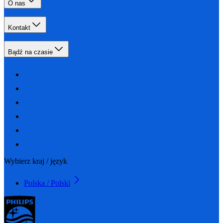
O nas
Kontakt
Bądź na czasie
Wybierz kraj / język
Polska / Polski