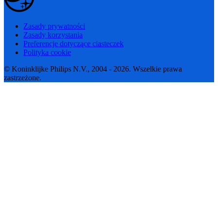
Zasady prywatności
Zasady korzystania
Preferencje dotyczące ciasteczek
Polityka cookie
© Koninklijke Philips N.V., 2004 - 2026. Wszelkie prawa
zastrzeżone.