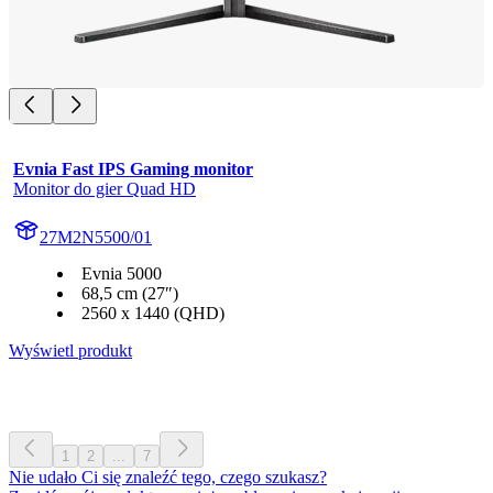
Evnia Fast IPS Gaming monitor
Monitor do gier Quad HD
27M2N5500/01
Evnia 5000
68,5 cm (27″)
2560 x 1440 (QHD)
Wyświetl produkt
1
2
...
7
Nie udało Ci się znaleźć tego, czego szukasz?