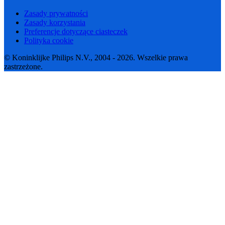
Zasady prywatności
Zasady korzystania
Preferencje dotyczące ciasteczek
Polityka cookie
© Koninklijke Philips N.V., 2004 - 2026. Wszelkie prawa
zastrzeżone.