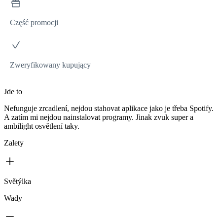
Część promocji
Zweryfikowany kupujący
Jde to
Nefunguje zrcadlení, nejdou stahovat aplikace jako je třeba Spotify.
A zatím mi nejdou nainstalovat programy. Jinak zvuk super a
ambilight osvětlení taky.
Zalety
Světýlka
Wady