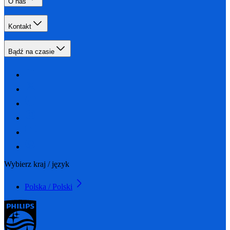
O nas
Kontakt
Bądź na czasie
Wybierz kraj / język
Polska / Polski