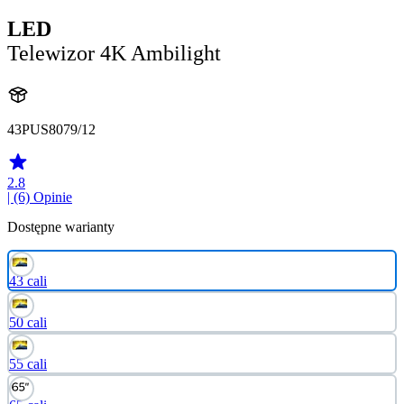
LED
Telewizor 4K Ambilight
43PUS8079/12
2.8
| (6)
Opinie
Dostępne warianty
43 cali
50 cali
55 cali