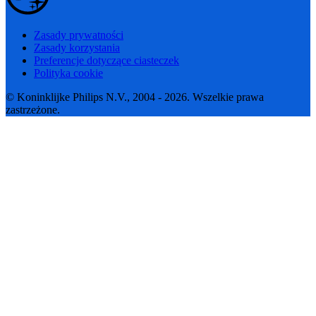
Zasady prywatności
Zasady korzystania
Preferencje dotyczące ciasteczek
Polityka cookie
© Koninklijke Philips N.V., 2004 - 2026. Wszelkie prawa
zastrzeżone.