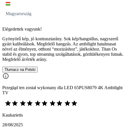
Magyarország
Elégedettek vagyunk!
Gyönyörű kép, jó kontrasztarány. Sok kép/hangstílus, nagyszerű
gyári kalibrálások. Megfelelő hangzás. Az ambilight hatalmasat
növel az élményen, otthoni “mozizáshoz”, játékokhoz. Titan Os
stabil és gyors, top streaming szolgáltatások, gördülékenyen futnak.
Megfelelő ár/érték arány.
Tłumacz na Polski
Przegląd ten został wykonany dla LED 65PUS8079 4K Ambilight
TV
Kaukarietis
28/08/2025