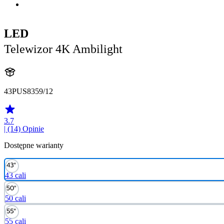
LED
Telewizor 4K Ambilight
43PUS8359/12
3.7
| (14)
Opinie
Dostępne warianty
43 cali
50 cali
55 cali