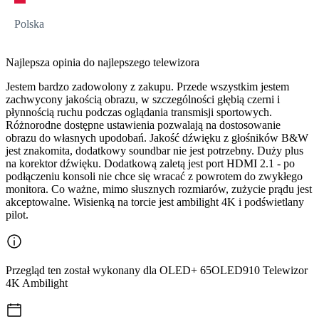
Polska
Najlepsza opinia do najlepszego telewizora
Jestem bardzo zadowolony z zakupu. Przede wszystkim jestem
zachwycony jakością obrazu, w szczególności głębią czerni i
płynnością ruchu podczas oglądania transmisji sportowych.
Różnorodne dostępne ustawienia pozwalają na dostosowanie
obrazu do własnych upodobań. Jakość dźwięku z głośników B&W
jest znakomita, dodatkowy soundbar nie jest potrzebny. Duży plus
na korektor dźwięku. Dodatkową zaletą jest port HDMI 2.1 - po
podłączeniu konsoli nie chce się wracać z powrotem do zwykłego
monitora. Co ważne, mimo słusznych rozmiarów, zużycie prądu jest
akceptowalne. Wisienką na torcie jest ambilight 4K i podświetlany
pilot.
Przegląd ten został wykonany dla OLED+ 65OLED910 Telewizor
4K Ambilight