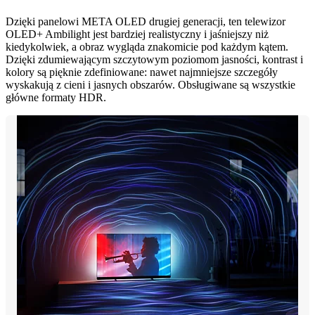
Dzięki panelowi META OLED drugiej generacji, ten telewizor
OLED+ Ambilight jest bardziej realistyczny i jaśniejszy niż
kiedykolwiek, a obraz wygląda znakomicie pod każdym kątem.
Dzięki zdumiewającym szczytowym poziomom jasności, kontrast i
kolory są pięknie zdefiniowane: nawet najmniejsze szczegóły
wyskakują z cieni i jasnych obszarów. Obsługiwane są wszystkie
główne formaty HDR.