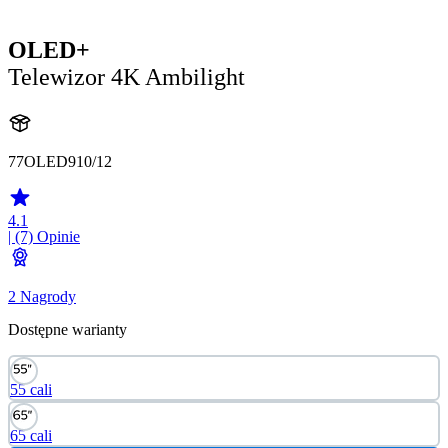
OLED+
Telewizor 4K Ambilight
77OLED910/12
4.1
| (7)
Opinie
2 Nagrody
Dostępne warianty
55 cali
65 cali