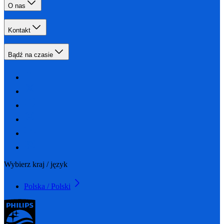
O nas
Kontakt
Bądź na czasie
Wybierz kraj / język
Polska / Polski