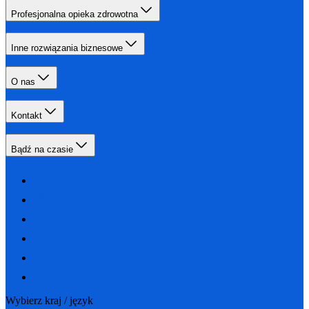
Profesjonalna opieka zdrowotna
Inne rozwiązania biznesowe
O nas
Kontakt
Bądź na czasie
Wybierz kraj / język