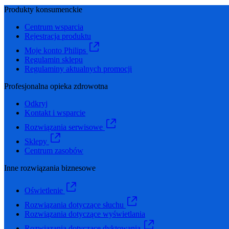
Produkty konsumenckie
Centrum wsparcia
Rejestracja produktu
Moje konto Philips
Regulamin sklepu
Regulaminy aktualnych promocji
Profesjonalna opieka zdrowotna
Odkryj
Kontakt i wsparcie
Rozwiązania serwisowe
Sklepy
Centrum zasobów
Inne rozwiązania biznesowe
Oświetlenie
Rozwiązania dotyczące słuchu
Rozwiązania dotyczące wyświetlania
Rozwiązania dotyczące dyktowania