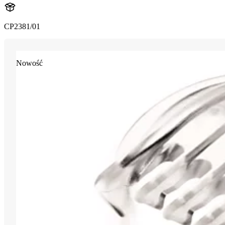
CP2381/01
Nowość