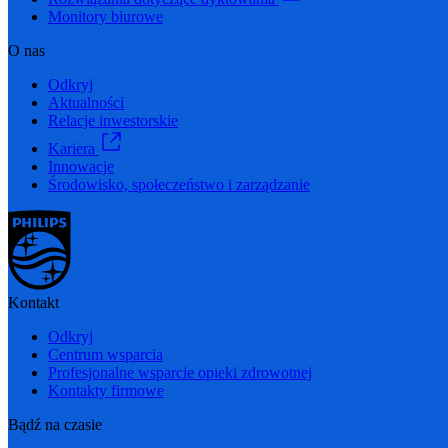
Monitory biurowe
O nas
Odkryj
Aktualności
Relacje inwestorskie
Kariera
Innowacje
Środowisko, społeczeństwo i zarządzanie
Kontakt
Odkryj
Centrum wsparcia
Profesjonalne wsparcie opieki zdrowotnej
Kontakty firmowe
Bądź na czasie