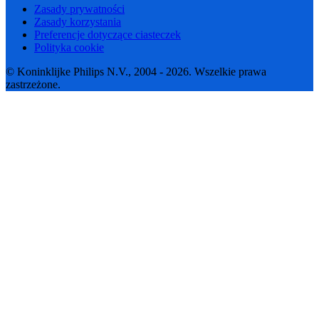
Zasady prywatności
Zasady korzystania
Preferencje dotyczące ciasteczek
Polityka cookie
© Koninklijke Philips N.V., 2004 - 2026. Wszelkie prawa
zastrzeżone.