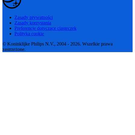
Zasady prywatności
Zasady korzystania
Preferencje dotyczące ciasteczek
Polityka cookie
© Koninklijke Philips N.V., 2004 - 2026. Wszelkie prawa
zastrzeżone.