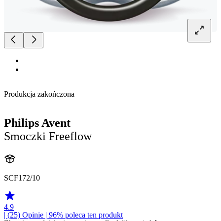
Produkcja zakończona
Philips Avent
Smoczki Freeflow
SCF172/10
4.9
| (25)
Opinie
| 96% poleca ten produkt