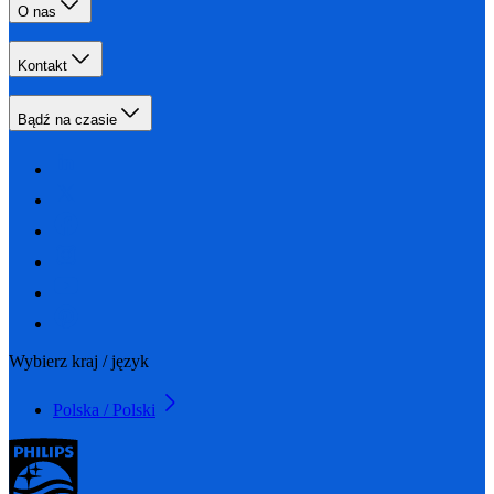
O nas
Kontakt
Bądź na czasie
Wybierz kraj / język
Polska / Polski