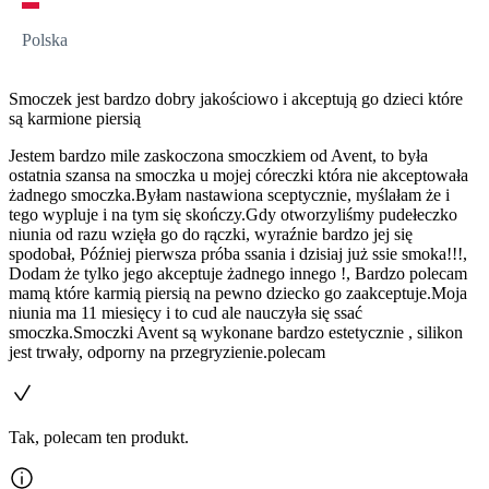
Polska
Smoczek jest bardzo dobry jakościowo i akceptują go dzieci które
są karmione piersią
Jestem bardzo mile zaskoczona smoczkiem od Avent, to była
ostatnia szansa na smoczka u mojej córeczki która nie akceptowała
żadnego smoczka.Byłam nastawiona sceptycznie, myślałam że i
tego wypluje i na tym się skończy.Gdy otworzyliśmy pudełeczko
niunia od razu wzięła go do rączki, wyraźnie bardzo jej się
spodobał, Później pierwsza próba ssania i dzisiaj już ssie smoka!!!,
Dodam że tylko jego akceptuje żadnego innego !, Bardzo polecam
mamą które karmią piersią na pewno dziecko go zaakceptuje.Moja
niunia ma 11 miesięcy i to cud ale nauczyła się ssać
smoczka.Smoczki Avent są wykonane bardzo estetycznie , silikon
jest trwały, odporny na przegryzienie.polecam
Tak, polecam ten produkt.