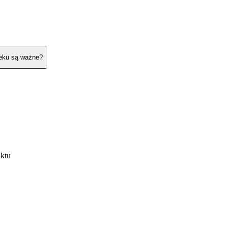
ieku są ważne?
uktu