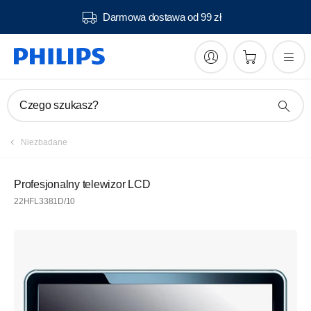
Darmowa dostawa od 99 zł
Czego szukasz?
Niezbadane
Profesjonalny telewizor LCD
22HFL3381D/10