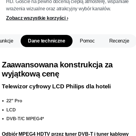
HD. Goście na pewno docenią ciepłą atmosferę, wspaniałe
wrażenia wizualne oraz atrakcyjny wybór kanałów.
Zobacz wszystkie korzyści
unkcje
Dane techniczne
Pomoc
Recenzje
Zaawansowana konstrukcja za
wyjątkową cenę
Telewizor cyfrowy LCD Philips dla hoteli
22" Pro
LCD
DVB-T/C MPEG4*
Odbiór MPEG4 HDTV przez tuner DVB-T i tuner kablowy