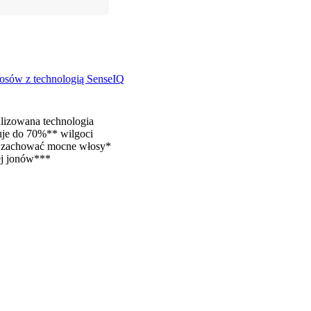
osów z technologią SenseIQ
lizowana technologia
je do 70%** wilgoci
 zachować mocne włosy*
ej jonów***