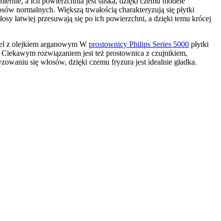
rnie, a ich powierzchnia jest śliska, dzięki czemu modele 
ów normalnych. Większą trwałością charakteryzują się płytki 
y łatwiej przesuwają się po ich powierzchni, a dzięki temu krócej 
odel z olejkiem arganowym W 
prostownicy Philips Series 5000
 płytki 
Ciekawym rozwiązaniem jest też prostownica z czujnikiem, 
owaniu się włosów, dzięki czemu fryzura jest idealnie gładka.