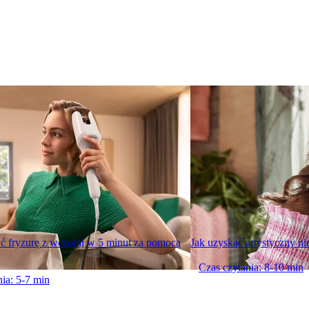
ć fryzurę z wczoraj w 5 minut za pomocą
Jak uzyskać artystyczny nie
Czas czytania: 8-10 min
ia: 5-7 min