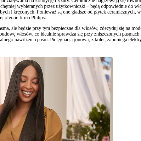
ddziaływania na kondycję fryzury. Ceramiczne nagrzewają się równomie
ajchętniej wybieranych przez użytkowniczki – będą odpowiednie do włos
ch i kręconych. Ponieważ są one gładsze od płytek ceramicznych, włos
 ofercie firma Philips.
 pasma, ale będzie przy tym bezpieczne dla włosów, zdecyduj się na m
udowę włosów, co idealnie sprawdza się przy zniszczonych pasmach. 
ego nawilżenia pasm. Pielęgnacja jonowa, z kolei, zapobiega elektryz