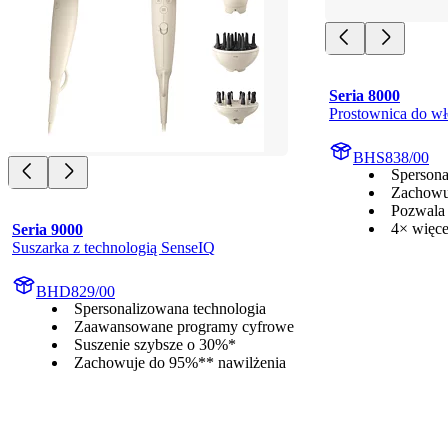
Seria 8000
Prostownica do wł
BHS838/00
Spersona
Zachowu
Pozwala
4× więc
Seria 9000
Suszarka z technologią SenseIQ
BHD829/00
Spersonalizowana technologia
Zaawansowane programy cyfrowe
Suszenie szybsze o 30%*
Zachowuje do 95%** nawilżenia