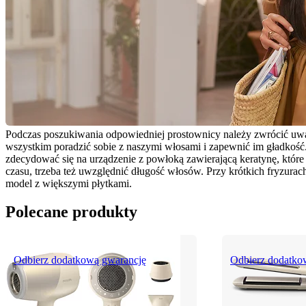
Podczas poszukiwania odpowiedniej prostownicy należy zwrócić uwagę
wszystkim poradzić sobie z naszymi włosami i zapewnić im gładkość. W
zdecydować się na urządzenie z powłoką zawierającą keratynę, któr
czasu, trzeba też uwzględnić długość włosów. Przy krótkich fryzurach
model z większymi płytkami.
Polecane produkty
Odbierz dodatkową gwarancję
Odbierz dodatko