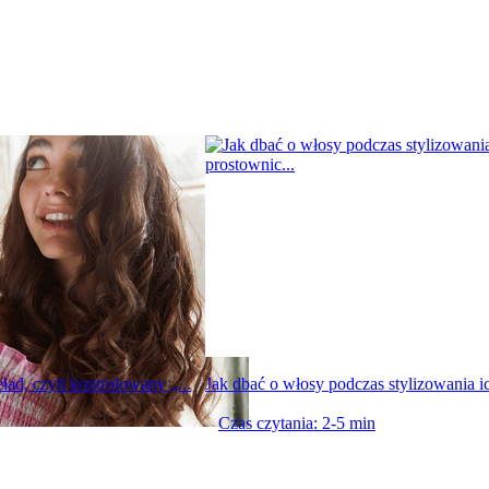
ład, czyli kontrolowany „...
Jak dbać o włosy podczas stylizowania ic
Czas czytania: 2-5 min