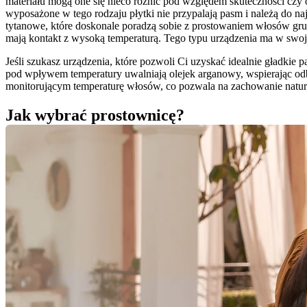
materiału mogą one się nieco różnić pod względem skuteczności czy o
wyposażone w tego rodzaju płytki nie przypalają pasm i należą do n
tytanowe, które doskonale poradzą sobie z prostowaniem włosów gruby
mają kontakt z wysoką temperaturą. Tego typu urządzenia ma w swojej
Jeśli szukasz urządzenia, które pozwoli Ci uzyskać idealnie gładkie
pod wpływem temperatury uwalniają olejek arganowy, wspierając odb
monitorującym temperaturę włosów, co pozwala na zachowanie naturaln
Jak wybrać prostownicę?