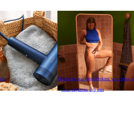
iety
Depilacja brazylijska bikini: wszystko, c
Czas czytania: 2-5 min