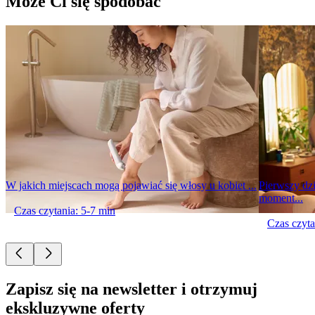
Może Ci się spodobać
W jakich miejscach mogą pojawiać się włosy u kobiet ...
Pierwszy dzi
moment...
Czas czytania: 5-7 min
Czas czyta
Zapisz się na newsletter i otrzymuj
ekskluzywne oferty