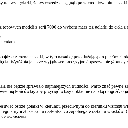
dłuży uchwyt golarki, żebyś wszędzie sięgnął (po zdemontowaniu nasadk
cz topowych modeli z serii 7000 do wyboru masz też golarki do ciała z s
m
żnieniami
ajdziesz różne nasadki, w tym nasadkę przedłużającą do pleców. Golarki
cięcia. Wyróżnia je także wyjątkowo precyzyjne dopasowanie głowicy d
ała nie będzie sprawiało najmniejszych trudności, warto znać pewne zas
wiednią końcówkę, aby przyciąć włosy dokładnie na taką długość, o jak
rzesuwać ostrze golarki w kierunku przeciwnym do kierunku wzrostu wł
ż o regularnym złuszczaniu naskórka, co zapobiega wrastaniu włosków. 
się owłosienia!