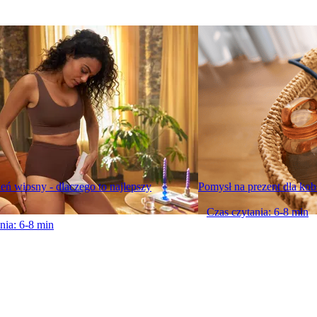
eń wiosny - dlaczego to najlepszy
Pomysł na prezent dla kob
Czas czytania: 6-8 min
nia: 6-8 min