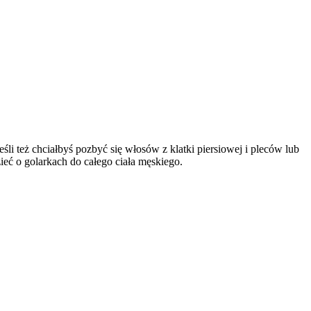
li też chciałbyś pozbyć się włosów z klatki piersiowej i pleców lub 
eć o golarkach do całego ciała męskiego. 