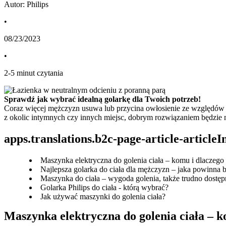
Autor: Philips
•
08/23/2023
•
2
-
5
minut czytania
Sprawdź jak wybrać idealną golarkę dla Twoich potrzeb!
Coraz więcej mężczyzn usuwa lub przycina owłosienie ze względów higie
z okolic intymnych czy innych miejsc, dobrym rozwiązaniem będzie m
apps.translations.b2c-page-article-article
Maszynka elektryczna do golenia ciała – komu i dlaczego 
Najlepsza golarka do ciała dla mężczyzn – jaka powinna
Maszynka do ciała – wygoda golenia, także trudno dostę
Golarka Philips do ciała - którą wybrać?
Jak używać maszynki do golenia ciała?
Maszynka elektryczna do golenia ciała – k