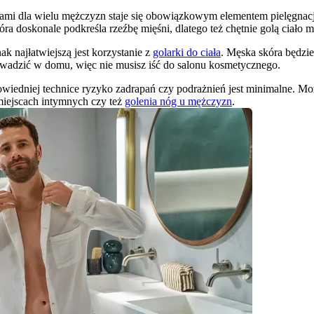
hami dla wielu mężczyzn staje się obowiązkowym elementem pielęgnacji.
a doskonale podkreśla rzeźbę mięśni, dlatego też chętnie golą ciało 
k najłatwiejszą jest korzystanie z 
golarki do ciała
. Męska skóra będzie
wadzić w domu, więc nie musisz iść do salonu kosmetycznego.
dpowiedniej technice ryzyko zadrapań czy podrażnień jest minimalne. 
miejscach intymnych czy też 
golenia nóg u mężczyzn
.