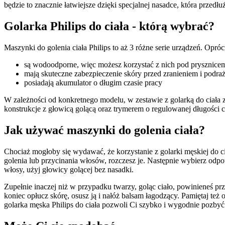
będzie to znacznie łatwiejsze dzięki specjalnej nasadce, która prze
Golarka Philips do ciała - którą wybrać? 
Maszynki do golenia ciała Philips to aż 3 różne serie urządzeń. Opró
są wodoodporne, więc możesz korzystać z nich pod prysznice
mają skuteczne zabezpieczenie skóry przed zranieniem i podra
posiadają akumulator o długim czasie pracy
W zależności od konkretnego modelu, w zestawie z golarką do ciała zn
konstrukcje z głowicą golącą oraz trymerem o regulowanej długości 
Jak używać maszynki do golenia ciała? 
Chociaż mogłoby się wydawać, że korzystanie z golarki męskiej do ci
golenia lub przycinania włosów, rozczesz je. Następnie wybierz odpo
włosy, użyj głowicy golącej bez nasadki.
Zupełnie inaczej niż w przypadku twarzy, goląc ciało, powinieneś p
koniec opłucz skórę, osusz ją i nałóż balsam łagodzący. Pamiętaj te
golarka męska Philips do ciała pozwoli Ci szybko i wygodnie pozbyć 