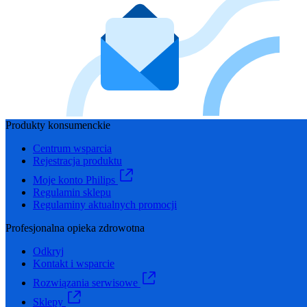
Produkty konsumenckie
Centrum wsparcia
Rejestracja produktu
Moje konto Philips
Regulamin sklepu
Regulaminy aktualnych promocji
Profesjonalna opieka zdrowotna
Odkryj
Kontakt i wsparcie
Rozwiązania serwisowe
Sklepy