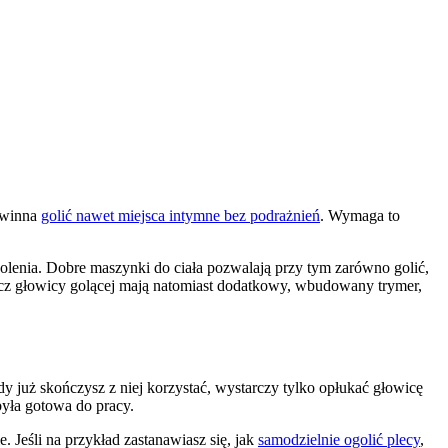
owinna 
golić nawet miejsca intymne bez podrażnień
. Wymaga to 
lenia. Dobre maszynki do ciała pozwalają przy tym zarówno golić, 
ócz głowicy golącej mają natomiast dodatkowy, wbudowany trymer, 
już skończysz z niej korzystać, wystarczy tylko opłukać głowicę 
yła gotowa do pracy. 
Jeśli na przykład zastanawiasz się, jak 
samodzielnie ogolić plecy
, 