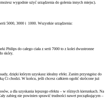
i możesz wygodnie użyć urządzenia do golenia innych miejsc). 
erii 5000, 3000 i  1000. Wszystkie urządzenia: 
 Philips do całego ciała z serii 7000 to z kolei dwustronne 
o skóry. 
ady, dzięki którym uzyskasz idealny efekt. Zanim przystąpisz do 
ą Ci chodzi. W końcu, jeśli chcesz całkiem ogolić skrócone już 
osów, a dla uzyskania lepszego efektu – w różnych kierunkach. Na 
Cały zabieg nie powinien sprawić trudności nawet początkującym – 