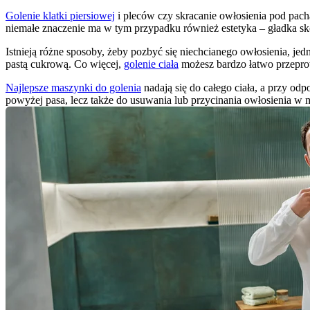
Golenie klatki piersiowej
 i pleców czy skracanie owłosienia pod pac
niemałe znaczenie ma w tym przypadku również estetyka – gładka skór
Istnieją różne sposoby, żeby pozbyć się niechcianego owłosienia, jedna
pastą cukrową. Co więcej, 
golenie ciała
 możesz bardzo łatwo przepro
Najlepsze maszynki do golenia
 nadają się do całego ciała, a przy o
powyżej pasa, lecz także do usuwania lub przycinania owłosienia w 