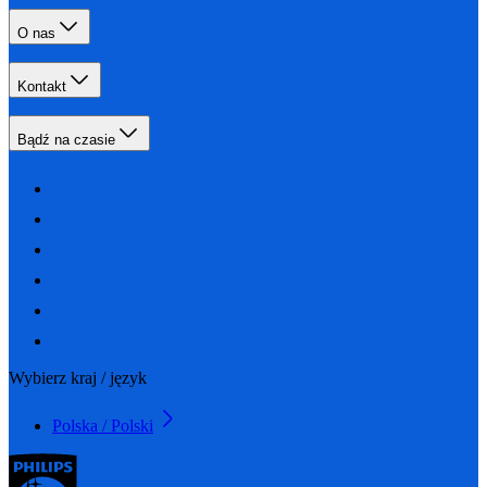
O nas
Kontakt
Bądź na czasie
Wybierz kraj / język
Polska / Polski