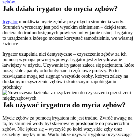
zębów
.
Jak działa irygator do mycia zębów?
Irygator
 umożliwia mycie zębów przy użyciu strumienia wody. 
Strumień wyrzucany jest pod wysokim ciśnieniem – dzięki temu 
dociera do trudnodostępnych powierzchni w jamie ustnej. Irygatory 
to urządzenie z którego możesz korzystać samodzielnie, we własnej 
łazience.
Irygator uzupełnia nici dentystyczne – czyszczenie zębów za ich 
pomocą wymaga pewnej wprawy. Irygator jest zdecydowanie 
łatwiejszy w użyciu. Używanie irygatora zaleca się pacjentom, które 
noszą stałe aparaty ortodontyczne i częściowe protezy. Po to 
rozwiązanie mogą też sięgnąć wszystkie osoby, którym zależy na 
dokładnym czyszczeniu zębów i skutecznym zapobieganiu 
próchnicy.
Jak używać irygatora do mycia zębów?
Mycie zębów za pomocą irygatora nie jest trudne. Zwróć uwagę na 
to, by strumień wody był skierowany prostopadle do powierzchni 
zębów. Nie śpiesz się – wyczyść po kolei wszystkie zęby oraz 
szczeliny między nimi. Warto także używać irygatora oczyszczając 