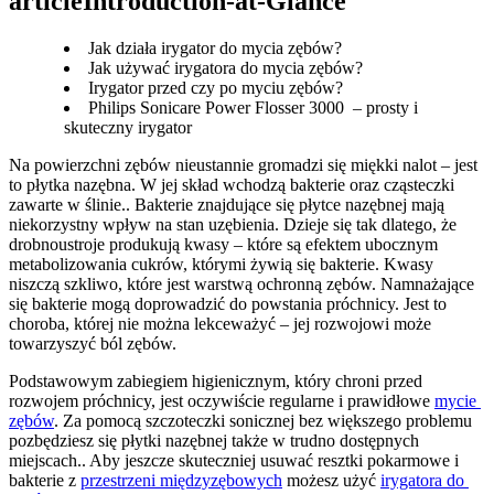
articleIntroduction-at-Glance
Jak działa irygator do mycia zębów?
Jak używać irygatora do mycia zębów?
Irygator przed czy po myciu zębów?
Philips Sonicare Power Flosser 3000 – prosty i
skuteczny irygator
Na powierzchni zębów nieustannie gromadzi się miękki nalot – jest 
to płytka nazębna. W jej skład wchodzą bakterie oraz cząsteczki 
zawarte w ślinie.. Bakterie znajdujące się płytce nazębnej mają 
niekorzystny wpływ na stan uzębienia. Dzieje się tak dlatego, że 
drobnoustroje produkują kwasy – które są efektem ubocznym 
metabolizowania cukrów, którymi żywią się bakterie. Kwasy 
niszczą szkliwo, które jest warstwą ochronną zębów. Namnażające 
się bakterie mogą doprowadzić do powstania próchnicy. Jest to 
choroba, której nie można lekceważyć – jej rozwojowi może 
towarzyszyć ból zębów.
Podstawowym zabiegiem higienicznym, który chroni przed 
rozwojem próchnicy, jest oczywiście regularne i prawidłowe 
mycie 
zębów
. Za pomocą szczoteczki sonicznej bez większego problemu 
pozbędziesz się płytki nazębnej także w trudno dostępnych 
miejscach.. Aby jeszcze skuteczniej usuwać resztki pokarmowe i 
bakterie z 
przestrzeni międzyzębowych
 możesz użyć 
irygatora do 