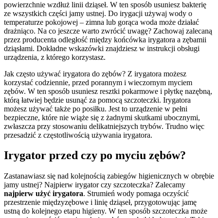
powierzchnie wzdłuż linii dziąseł. W ten sposób usuniesz bakterię 
ze wszystkich części jamy ustnej. Do irygacji używaj wody o 
temperaturze pokojowej – zimna lub gorąca woda może działać 
drażniąco. Na co jeszcze warto zwrócić uwagę? Zachowaj zalecaną 
przez producenta odległość między końcówka irygatora a zębamii 
dziąsłami. Dokładne wskazówki znajdziesz w instrukcji obsługi 
urządzenia, z którego korzystasz.
Jak często używać irygatora do zębów? Z irygatora możesz 
korzystać codziennie, przed porannym i wieczornym myciem 
zębów. W ten sposób usuniesz resztki pokarmowe i płytkę nazębną, 
którą łatwiej będzie usunąć za pomocą szczoteczki. Irygatora 
możesz używać także po posiłku. Jest to urządzenie w pełni 
bezpieczne, które nie wiąże się z żadnymi skutkami ubocznymi, 
zwłaszcza przy stosowaniu delikatniejszych trybów. Trudno więc 
przesadzić z częstotliwością używania irygatora.
Irygator przed czy po myciu zębów?
Zastanawiasz się nad kolejnością zabiegów higienicznych w obrębie 
jamy ustnej? Najpierw irygator czy szczoteczka? Zalecamy 
najpierw użyć irygatora
. Strumień wody pomaga oczyścić 
przestrzenie międzyzębowe i linię dziąseł, przygotowując jamę 
ustną do kolejnego etapu higieny. W ten sposób szczoteczka może 