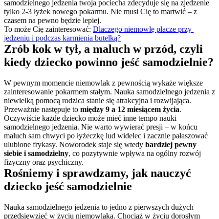
samodzielnego jedzenia twoja pociecha zdecyduje się na zjedzenie 
tylko 2-3 łyżek nowego pokarmu. Nie musi Cię to martwić – z 
czasem na pewno będzie lepiej.
To może Cię zainteresować: 
Dlaczego niemowlę płacze przy 
jedzeniu i podczas karmienia butelką?
Zrób kok w tył, a maluch w przód, czyli 
kiedy dziecko powinno jeść samodzielnie?
W pewnym momencie niemowlak z pewnością wykaże większe 
zainteresowanie pokarmem stałym. Nauka samodzielnego jedzenia z 
niewielką pomocą rodzica stanie się atrakcyjna i rozwijająca. 
Przeważnie następuje to 
między 9 a 12 miesiącem życia
. 
Oczywiście każde dziecko może mieć inne tempo nauki 
samodzielnego jedzenia. Nie warto wywierać presji – w końcu 
maluch sam chwyci po łyżeczkę lud widelec i zacznie pałaszować 
ulubione frykasy. Noworodek staje się wtedy 
bardziej pewny 
siebie i samodzielny
, co pozytywnie wpływa na ogólny rozwój 
fizyczny oraz psychiczny.
Rośniemy i sprawdzamy, jak nauczyć 
dziecko jeść samodzielnie
Nauka samodzielnego jedzenia to jedno z pierwszych dużych 
przedsięwzięć w życiu niemowlaka. Chociaż w życiu dorosłym 