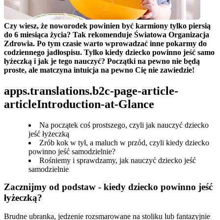
Czy wiesz, że noworodek powinien być karmiony tylko piersią 
do 6 miesiąca życia? Tak rekomenduje Światowa Organizacja 
Zdrowia. Po tym czasie warto wprowadzać inne pokarmy do 
codziennego jadłospisu. Tylko kiedy dziecko powinno jeść samo 
łyżeczką i jak je tego nauczyć? Początki na pewno nie będą 
proste, ale matczyna intuicja na pewno Cię nie zawiedzie!
apps.translations.b2c-page-article-
articleIntroduction-at-Glance
Na początek coś prostszego, czyli jak nauczyć dziecko
jeść łyżeczką
Zrób kok w tył, a maluch w przód, czyli kiedy dziecko
powinno jeść samodzielnie?
Rośniemy i sprawdzamy, jak nauczyć dziecko jeść
samodzielnie
Zacznijmy od podstaw - kiedy dziecko powinno jeść 
łyżeczką?
Brudne ubranka, jedzenie rozsmarowane na stoliku lub fantazyjnie 