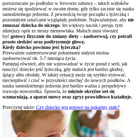
porozrzucane po podłodze w ferworze zabawy – takich widoków 
możesz się spodziewać w swoim domu, gdy tylko zacznie się nauka 
samodzielnego jedzenia. Z pewnością twoje początki z łyżeczką i 
pozostałymi sztućcami wyglądały podobnie. Najważniejsze, aby 
nie 
zmuszać dziecka do niczego
. Im większy nacisk i presja, tym 
silniejszy opór ze strony niemowlaka. Maluch musi również 
być 
gotowy fizycznie do zmiany diety – zaobserwuj, czy potrafi 
prosto siedzieć oraz podtrzymuje głowę.
Kiedy dziecko powinno jeść łyżeczką?
Przeważnie zainteresowanie pokarmami stałymi można 
zaobserwować ok. 5-7 miesiąca życia.
Pamiętaj również, aby nie wprowadzać w życie porad z serii, jak 
nauczyć dziecko jeść łyżeczką, gdy maluch jest bardzo głodny, 
śpiący albo obolały. W takiej sytuacji może się szybko irytować, 
niecierpliwić i czuć w przyszłości niechęć do nowych posiłków. A 
nauka samodzielnego jedzenia jest bardzo ważna z perspektywy 
rozwoju noworodka. Sprawia, że 
mięśnie okrężne ust się 
wzmacniają, a aparat mowy oraz zgryz prawidłowo kształtuje.
Przeczytaj także: 
Czy dziecko jest gotowe na pokarmy stałe?