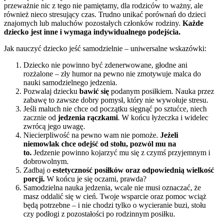
przeważnie nic z tego nie pamiętamy, dla rodziców to ważny, ale 
również nieco stresujący czas. Trudno unikać porównań do dzieci 
znajomych lub maluchów pozostałych członków rodziny. 
Każde 
dziecko jest inne i wymaga indywidualnego podejścia.
Jak nauczyć dziecko jeść samodzielnie – uniwersalne wskazówki:
Dziecko nie powinno być zdenerwowane, głodne ani 
rozżalone – zły humor na pewno nie zmotywuje malca do 
nauki samodzielnego jedzenia.
Pozwalaj dziecku 
bawić się 
podanym posiłkiem. Nauka przez 
zabawę to zawsze dobry pomysł, który nie wywołuje stresu.
Jeśli maluch nie chce od początku sięgnąć po sztućce, niech 
zacznie od 
jedzenia rączkami
. W końcu łyżeczka i widelec 
zwrócą jego uwagę.
Niecierpliwość na pewno wam nie pomoże. 
Jeżeli 
niemowlak chce odejść od stołu, pozwól mu na 
to.
 Jedzenie powinno kojarzyć mu się z czymś przyjemnym i 
dobrowolnym.
Zadbaj o 
estetyczność posiłków oraz odpowiednią wielkość 
porcji.
 W końcu je się oczami, prawda?
Samodzielna nauka jedzenia, wcale nie musi oznaczać, że 
masz oddalić się w cień. Twoje wsparcie oraz pomoc wciąż 
będą potrzebne – i nie chodzi tylko o wycieranie buzi, stołu 
czy podłogi z pozostałości po rodzinnym posiłku.