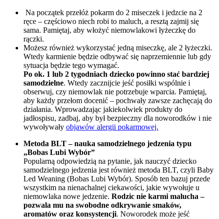
 Na początek przełóż pokarm do 2 miseczek i jedzcie na 2 
ręce – częściowo niech robi to maluch, a resztą zajmij się 
sama. Pamiętaj, aby włożyć niemowlakowi łyżeczkę do 
rączki.
Możesz również wykorzystać jedną miseczkę, ale 2 łyżeczki. 
Wtedy karmienie będzie odbywać się naprzemiennie lub gdy 
sytuacja będzie tego wymagać.
Po ok. 1 lub 2 tygodniach dziecko powinno stać bardziej 
samodzielne
. Wtedy zacznijcie jeść posiłki wspólnie i 
obserwuj, czy niemowlak nie potrzebuje wparcia. Pamiętaj, 
aby każdy przełom docenić – pochwały zawsze zachęcają do 
działania. Wprowadzając jakiekolwiek produkty do 
jadłospisu, zadbaj, aby był bezpieczny dla noworodków i nie 
wywoływały 
objawów alergii pokarmowej.
Metoda BLT – nauka samodzielnego jedzenia typu 
„Bobas Lubi Wybór”
Popularną odpowiedzią na pytanie, jak nauczyć dziecko 
samodzielnego jedzenia jest również metoda BLT, czyli Baby 
Led Weaning (Bobas Lubi Wybór). Sposób ten bazuj przede 
wszystkim na nienachalnej ciekawości, jakie wywołuje u 
niemowlaka nowe jedzenie. 
Rodzic nie karmi malucha – 
pozwala mu na swobodne odkrywanie smaków, 
aromatów oraz konsystencji
. Noworodek może jeść 