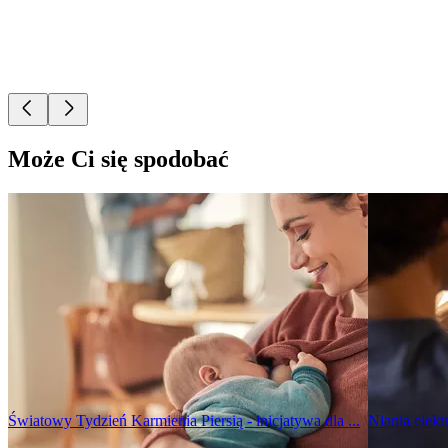
Może Ci się spodobać
Światowy Tydzień Karmienia Piersią - inicjatywa dla ...
Niania elekt