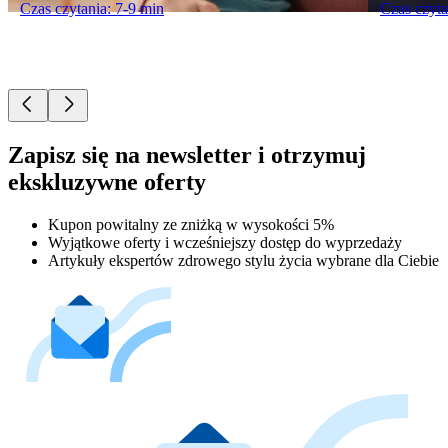
Czas czytania: 7-9 min
Czas czyta
Zapisz się na newsletter i otrzymuj
ekskluzywne oferty
Kupon powitalny ze zniżką w wysokości 5%
Wyjątkowe oferty i wcześniejszy dostęp do wyprzedaży
Artykuły ekspertów zdrowego stylu życia wybrane dla Ciebie