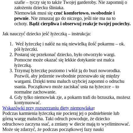
szafie – tyczy się to także Twojej garderoby. Nie zapomnij o 
założeniu dziecku śliniaka.
Niemowlak musi się 
czuć komfortowo, swobodnie i 
pewnie
. Nie zmuszaj go do niczego, jeśli nie ma na to 
ochoty. 
Bądź cierpliwa i obserwuj reakcje twojej pociechy.
Jak nauczyć dziecko jeść łyżeczką – instrukcja:
 Weź łyżeczkę i nałóż na nią niewielką ilość pokarmu – ok. 
pół łyżeczki.
Postaraj się przekonać dziecko, było otworzyło wargi. 
Pomocne może okazać się lekkie dotykanie ust malca 
łyżeczką.
Trzymaj łyżeczkę poziomo i włóż ją do buzi noworodka. 
Pozwól, aby jedzenie swobodnie przesuwało się między 
wargami. Dzięki temu maluch szybciej zapomni o odruchu 
ssania. Początkowo może zaciskać usta na łyżeczce – to 
normalne zachowanie.
Gdy tylko niemowlak zje, a pokarm trafi do brzuszka, możesz 
kontynuować.
Wskazówki przy rozszerzaniu diety niemowlaka
:
Podczas karmienia łyżeczką nie pocieraj jej o podniebienie lub 
górną wargę malucha. Taki odruch powoduje, że dziecko 
odruchowo zaczyna ssać, a zmiany w diecie mają to wyeliminować.
Może się zdarzyć, że podczas początkowej fazy nauki 