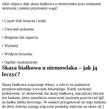
Jakie objawy daje skaza białkowa u niemowlaka poza zmianami 
skórnymi i niskim przyrostem wagi?
• Częste bóle brzucha i kolki
• Ulewanie pokarmu
• Biegunki lub zaparcia
• Wymioty
• Wzdęcia brzuszka
• Ogólne rozdrażnienie
Skaza białkowa u niemowlaka – jak ją 
leczyć?
Skazę białkową rozpoznaje lekarz, a robi to na podstawie 
przeprowadzonego wywiadu lekarskiego. Kiedy zachodzi 
podejrzenie, że niemowlak ma skazę białkową, najczęściej zlecane 
jest badanie, które umożliwia oznaczenie poziomu przeciwciał IgE 
na białka mleka krowiego. W ramach przygotowań do tego badania 
do diety dziecka zostają włączone produkty mleczne na okres od 2 