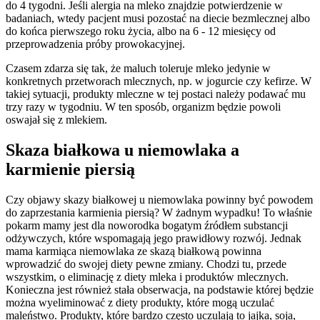
do 4 tygodni. Jeśli alergia na mleko znajdzie potwierdzenie w 
badaniach, wtedy pacjent musi pozostać na diecie bezmlecznej albo 
do końca pierwszego roku życia, albo na 6 - 12 miesięcy od 
przeprowadzenia próby prowokacyjnej.
Czasem zdarza się tak, że maluch toleruje mleko jedynie w 
konkretnych przetworach mlecznych, np. w jogurcie czy kefirze. W 
takiej sytuacji, produkty mleczne w tej postaci należy podawać mu 
trzy razy w tygodniu. W ten sposób, organizm będzie powoli 
oswajał się z mlekiem.
Skaza białkowa u niemowlaka a 
karmienie piersią
Czy objawy skazy białkowej u niemowlaka powinny być powodem 
do zaprzestania karmienia piersią? W żadnym wypadku! To właśnie 
pokarm mamy jest dla noworodka bogatym źródłem substancji 
odżywczych, które wspomagają jego prawidłowy rozwój. Jednak 
mama karmiąca niemowlaka ze skazą białkową powinna 
wprowadzić do swojej diety pewne zmiany. Chodzi tu, przede 
wszystkim, o eliminację z diety mleka i produktów mlecznych. 
Konieczna jest również stała obserwacja, na podstawie której będzie 
można wyeliminować z diety produkty, które mogą uczulać 
maleństwo. Produkty, które bardzo często uczulają to jajka, soja, 