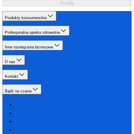
Prześlij
Produkty konsumenckie
Profesjonalna opieka zdrowotna
Inne rozwiązania biznesowe
O nas
Kontakt
Bądź na czasie