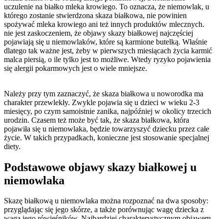
uczulenie na białko mleka krowiego. To oznacza, że niemowlak, u 
którego zostanie stwierdzona skaza białkowa, nie powinien 
spożywać mleka krowiego ani też innych produktów mlecznych. 
nie jest zaskoczeniem, że objawy skazy białkowej najczęściej 
pojawiają się u niemowlaków, które są karmione butelką. Właśnie 
dlatego tak ważne jest, żeby w pierwszych miesiącach życia karmić 
malca piersią, o ile tylko jest to możliwe. Wtedy ryzyko pojawienia 
się alergii pokarmowych jest o wiele mniejsze.
Należy przy tym zaznaczyć, że skaza białkowa u noworodka ma 
charakter przewlekły. Zwykle pojawia się u dzieci w wieku 2-3 
miesięcy, po czym samoistnie zanika, najpóźniej w okolicy trzecich 
urodzin. Czasem też może być tak, że skaza białkowa, która 
pojawiła się u niemowlaka, będzie towarzyszyć dziecku przez całe 
życie. W takich przypadkach, konieczne jest stosowanie specjalnej 
diety.
Podstawowe objawy skazy białkowej u 
niemowlaka
Skazę białkową u niemowlaka można rozpoznać na dwa sposoby: 
przyglądając się jego skórze, a także porównując wagę dziecka z 
wagą jego rówieśników. Najbardziej charakterystycznym objawem 