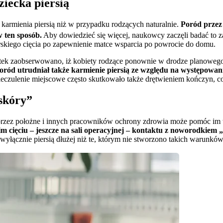
ziecka piersią
 karmienia piersią niż w przypadku rodzących naturalnie. 
Poród przez 
w ten sposób.
 Aby dowiedzieć się więcej, naukowcy zaczęli badać to z
kiego cięcia po zapewnienie matce wsparcia po powrocie do domu.
zaobserwowano, iż kobiety rodzące ponownie w drodze planowego cesar
oród utrudniał także karmienie piersią ze względu na występowani
eczulenie miejscowe często skutkowało także drętwieniem kończyn, c
skóry”
zez położne i innych pracowników ochrony zdrowia może pomóc im w 
m cięciu – jeszcze na sali operacyjnej – kontaktu z noworodkiem 
wyłącznie piersią dłużej niż te, którym nie stworzono takich warunków.