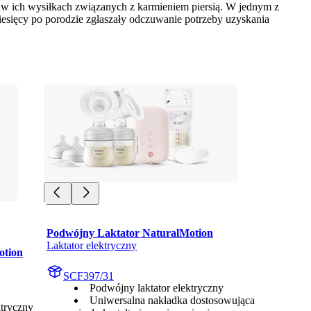
 ich wysiłkach związanych z karmieniem piersią. W jednym z 
sięcy po porodzie zgłaszały odczuwanie potrzeby uzyskania 
Podwójny Laktator NaturalMotion
Laktator elektryczny
otion
SCF397/31
Podwójny laktator elektryczny
Uniwersalna nakładka dostosowująca
tryczny