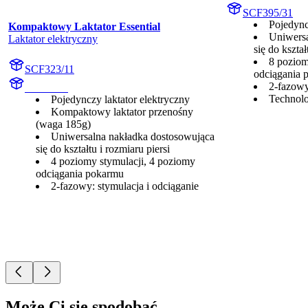
SCF395/31
Pojedync
Kompaktowy Laktator Essential
Uniwersa
Laktator elektryczny
się do kształ
8 poziom
SCF323/11
odciągania 
2-fazowy
undefined
Technolo
Pojedynczy laktator elektryczny
Kompaktowy laktator przenośny
(waga 185g)
Uniwersalna nakładka dostosowująca
się do kształtu i rozmiaru piersi
4 poziomy stymulacji, 4 poziomy
odciągania pokarmu
2-fazowy: stymulacja i odciąganie
Może Ci się spodobać