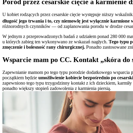
Poród przez cesarskie cięcie a karmienie d
U kobiet rodzących przez cesarskie cięcie występuje niższy wskaźnik
długość jego trwania i to, czy niemowlę jest wyłącznie karmione 
różnorodnych czynników — od zaplanowania porodu w drodze cesars
W jednym z przeprowadzonych badań z udziałem ponad 280 000 matek 
u których zabieg ten wykonywano ze wskazań nagłych. 
Tego typu p
zmęczenie i bolesność rany chirurgicznej.
 Ponadto zastosowane zni
Wsparcie mam po CC. Kontakt „skóra do 
Zapewnianie mamom po tego typu porodzie dodatkowego wsparcia pr
początkiem będzie 
umożliwienie kobiecie bezpośrednio po cesarski
zapewniono tego typu trzygodzinny kontakt z ich dzieckiem, karmiły 
ponadto większy stopień zadowolenia z karmienia piersią.