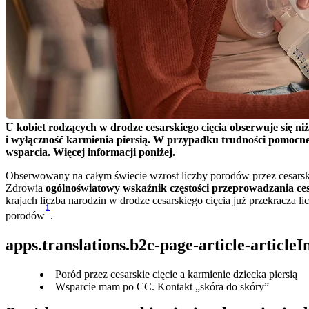
U kobiet rodzących w drodze cesarskiego cięcia obserwuje się niż
i wyłączność karmienia piersią. W przypadku trudności pomocne
wsparcia. Więcej informacji poniżej.
Obserwowany na całym świecie wzrost liczby porodów przez cesarski
Zdrowia 
ogólnoświatowy wskaźnik częstości przeprowadzania cesa
krajach liczba narodzin w drodze cesarskiego cięcia już przekracza l
1
porodów
.
apps.translations.b2c-page-article-article
Poród przez cesarskie cięcie a karmienie dziecka piersią
Wsparcie mam po CC. Kontakt „skóra do skóry”