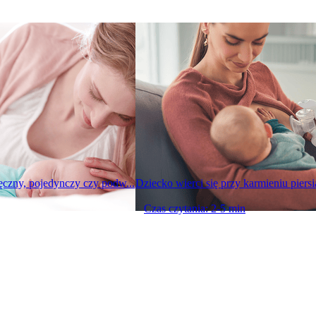
ręczny, pojedynczy czy podw...
Dziecko wierci się przy karmieniu piersią
Czas czytania: 2-5 min