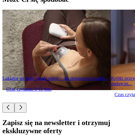
Laktator na duże i małe piersi – jak dopasować model...
Krótki prze
podawan...
Czas czytania: 9-11 min
Czas czyta
Zapisz się na newsletter i otrzymuj
ekskluzywne oferty