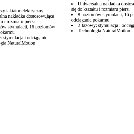
Uniwersalna nakładka dosto
się do kształtu i rozmiaru piersi
zy laktator elektryczny
8 poziomów stymulacji, 16 
lna nakładka dostosowująca
odciągania pokarmu
tu i rozmiaru piersi
2-fazowy: stymulacja i odcią
ów stymulacji, 16 poziomów
Technologia NaturalMotion
pokarmu
: stymulacja i odciąganie
gia NaturalMotion