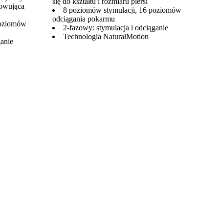
się do kształtu i rozmiaru piersi
sowująca
8 poziomów stymulacji, 16 poziomów
odciągania pokarmu
poziomów
2-fazowy: stymulacja i odciąganie
Technologia NaturalMotion
ganie