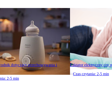
wodnik dotyczący przechowywania i
Laktator elektryczny czy 
Czas czytania: 2-5 min
nia: 2-5 min