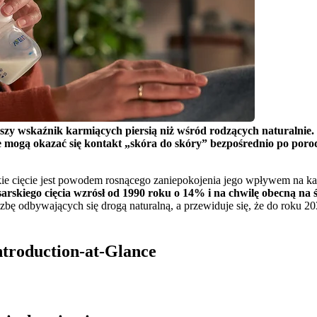
szy wskaźnik karmiących piersią niż wśród rodzących naturalnie. C
 mogą okazać się kontakt „skóra do skóry” bezpośrednio po porod
e cięcie jest powodem rosnącego zaniepokojenia jego wpływem na kar
rskiego cięcia wzrósł od 1990 roku o 14% i na chwilę obecną na ś
iczbę odbywających się drogą naturalną, a przewiduje się, że do roku 
Introduction-at-Glance