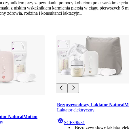
 czynnikiem przy zapewnianiu pomocy kobietom po cesarskim cięciu w
tki z niskim wskaźnikiem karmienia piersią w ciągu pierwszych 6 mie
y zdrowia, rodzina i konsultanci laktacyjni.
Bezprzewodowy Laktator NaturalM
Laktator elektryczny
ator NaturalMotion
ny
SCF396/31
Bezprzewodowy laktator elek