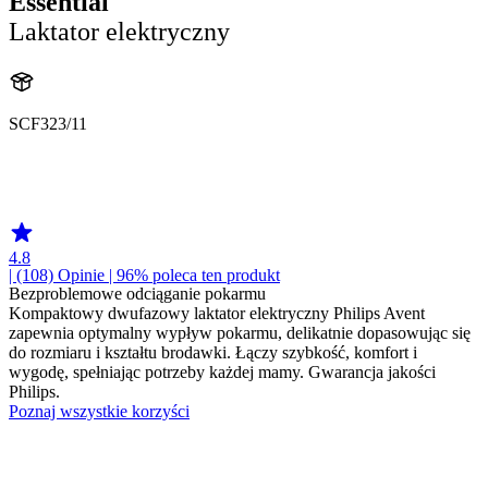
Essential
Laktator elektryczny
SCF323/11
undefined
884032311710
4.8
| (108)
Opinie
| 96% poleca ten produkt
Bezproblemowe odciąganie pokarmu
Kompaktowy dwufazowy laktator elektryczny Philips Avent
zapewnia optymalny wypływ pokarmu, delikatnie dopasowując się
do rozmiaru i kształtu brodawki. Łączy szybkość, komfort i
wygodę, spełniając potrzeby każdej mamy. Gwarancja jakości
Philips.
Poznaj wszystkie korzyści