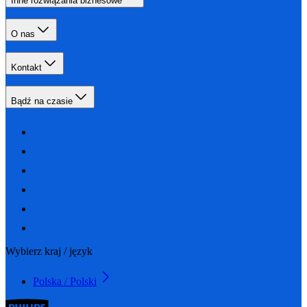
Inne rozwiązania biznesowe
O nas
Kontakt
Bądź na czasie
Wybierz kraj / język
Polska / Polski