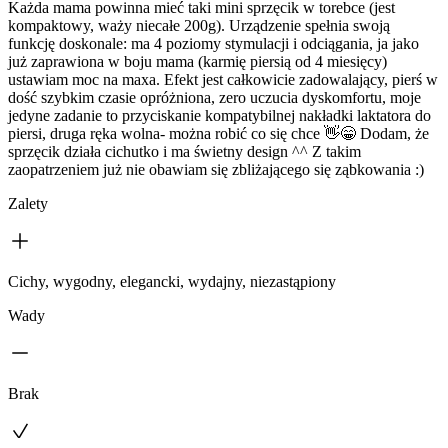
Każda mama powinna mieć taki mini sprzęcik w torebce (jest
kompaktowy, waży niecałe 200g). Urządzenie spełnia swoją
funkcję doskonale: ma 4 poziomy stymulacji i odciągania, ja jako
już zaprawiona w boju mama (karmię piersią od 4 miesięcy)
ustawiam moc na maxa. Efekt jest całkowicie zadowalający, pierś w
dość szybkim czasie opróżniona, zero uczucia dyskomfortu, moje
jedyne zadanie to przyciskanie kompatybilnej nakładki laktatora do
piersi, druga ręka wolna- można robić co się chce 👋😁 Dodam, że
sprzęcik działa cichutko i ma świetny design ^^ Z takim
zaopatrzeniem już nie obawiam się zbliżającego się ząbkowania :)
Zalety
Cichy, wygodny, elegancki, wydajny, niezastąpiony
Wady
Brak