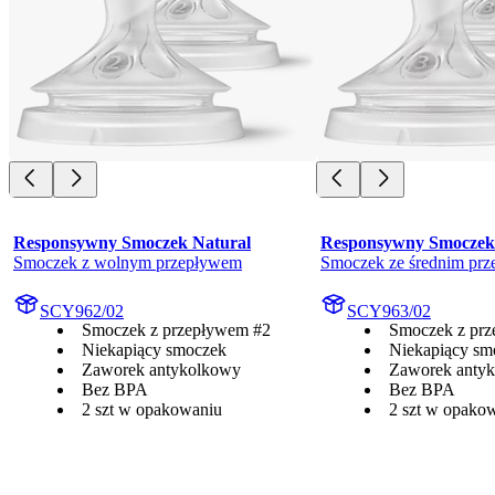
Responsywny Smoczek Natural
Responsywny Smoczek
Smoczek z wolnym przepływem
Smoczek ze średnim pr
SCY962/02
SCY963/02
Smoczek z przepływem #2
Smoczek z pr
Niekapiący smoczek
Niekapiący sm
Zaworek antykolkowy
Zaworek anty
Bez BPA
Bez BPA
2 szt w opakowaniu
2 szt w opako