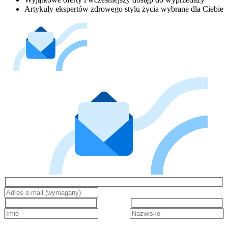
Artykuły ekspertów zdrowego stylu życia wybrane dla Ciebie