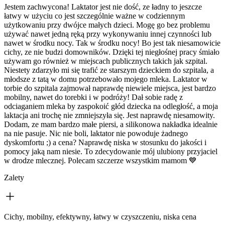
Jestem zachwycona! Laktator jest nie dość, ze ładny to jeszcze
łatwy w użyciu co jest szczególnie ważne w codziennym
użytkowaniu przy dwójce małych dzieci. Mogę go bez problemu
używać nawet jedną ręką przy wykonywaniu innej czynności lub
nawet w środku nocy. Tak w środku nocy! Bo jest tak niesamowicie
cichy, ze nie budzi domowników. Dzięki tej niegłośnej pracy śmiało
używam go również w miejscach publicznych takich jak szpital.
Niestety zdarzyło mi się trafić ze starszym dzieckiem do szpitala, a
młodsze z tatą w domu potrzebowało mojego mleka. Laktator w
torbie do szpitala zajmował naprawdę niewiele miejsca, jest bardzo
mobilny, nawet do torebki i w podróży! Dał sobie radę z
odciaganiem mleka by zaspokoić głód dziecka na odległość, a moja
laktacja ani trochę nie zmniejszyła się. Jest naprawdę niesamowity.
Dodam, ze mam bardzo małe piersi, a silikonowa nakładka idealnie
na nie pasuje. Nic nie boli, laktator nie powoduje żadnego
dyskomfortu ;) a cena? Naprawdę niska w stosunku do jakości i
pomocy jaką nam niesie. To zdecydowanie mój ulubiony przyjaciel
w drodze mlecznej. Polecam szczerze wszystkim mamom 💙
Zalety
Cichy, mobilny, efektywny, łatwy w czyszczeniu, niska cena