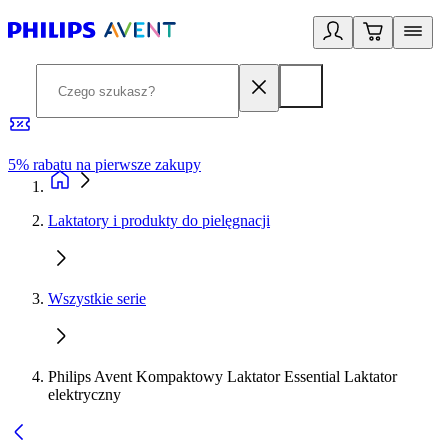
5% rabatu na pierwsze zakupy
R
Laktatory i produkty do pielęgnacji
Wszystkie serie
Philips Avent Kompaktowy Laktator Essential Laktator
elektryczny