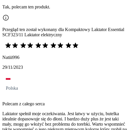
Tak, polecam ten produkt.
Przegląd ten został wykonany dla Kompaktowy Laktator Essential
SCF323/11 Laktator elektryczny
Natiii996
29/11/2023
Polska
Polecam z całego serca
Laktator spełnił moje oczekiwania. Jest łatwy w użyciu, butelka
idealnie dopasowuje się do dłoni. I bardzo duży plus że jest taki
mały, mogę go włożyć bez problemu do torebki. Warto wspomnieć
także wspomnieć o jego pięknym miętowym kolorze który zrobił na