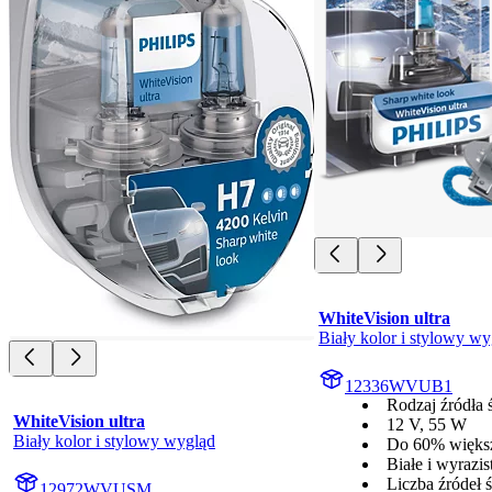
WhiteVision ultra
Biały kolor i stylowy wy
12336WVUB1
Rodzaj źródła 
WhiteVision ultra
12 V, 55 W
Biały kolor i stylowy wygląd
Do 60% więks
Białe i wyrazis
Liczba źródeł ś
12972WVUSM