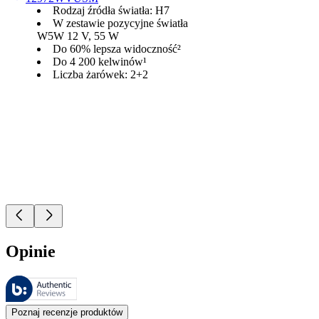
Rodzaj źródła światła: H7
W zestawie pozycyjne światła
W5W 12 V, 55 W
Do 60% lepsza widoczność²
Do 4 200 kelwinów¹
Liczba żarówek: 2+2
Opinie
Recenzje są zarządzane przez Bazaarvoice i są zgodne z polityką aut
Opinie klientów w postaci ocen produktów i gwiazdek są przydatne dl
Poznaj recenzje produktów