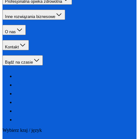
Profesjonalna opieka zdrowotna
Inne rozwiązania biznesowe
O nas
Kontakt
Bądź na czasie
Wybierz kraj / język