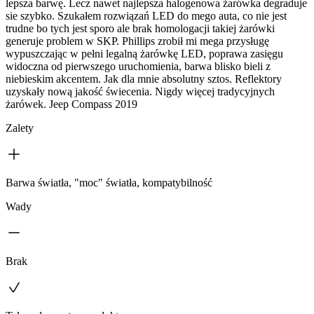
lepsza barwę. Lecz nawet najlepsza halogenowa żarówka degraduje
sie szybko. Szukałem rozwiązań LED do mego auta, co nie jest
trudne bo tych jest sporo ale brak homologacji takiej żarówki
generuje problem w SKP. Phillips zrobił mi mega przysługę
wypuszczając w pełni legalną żarówkę LED, poprawa zasięgu
widoczna od pierwszego uruchomienia, barwa blisko bieli z
niebieskim akcentem. Jak dla mnie absolutny sztos. Reflektory
uzyskały nową jakość świecenia. Nigdy więcej tradycyjnych
żarówek. Jeep Compass 2019
Zalety
Barwa światła, "moc" światła, kompatybilność
Wady
Brak