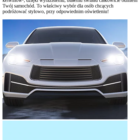
kelwinów¹, dzięki wyrazistemu, białemu światłu całkowicie odmieni
Twój samochód. To właściwy wybór dla osób chcących
podróżować stylowo, przy odpowiednim oświetleniu!