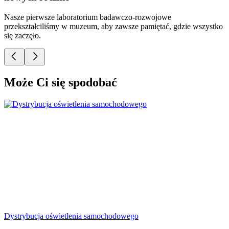
Nasze pierwsze laboratorium badawczo-rozwojowe
J
przekształciliśmy w muzeum, aby zawsze pamiętać, gdzie wszystko
o
się zaczęło.
t
Może Ci się spodobać
Dystrybucja oświetlenia samochodowego