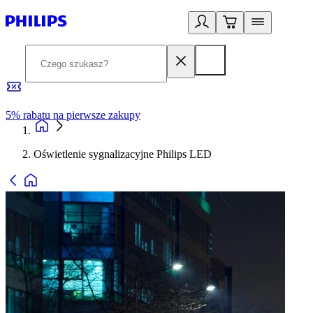
5% rabatu na pierwsze zakupy
R
Oświetlenie sygnalizacyjne Philips LED