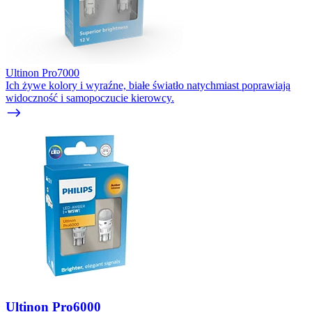
Ultinon Pro7000
Ich żywe kolory i wyraźne, białe światło natychmiast poprawiają
widoczność i samopoczucie kierowcy.
Ultinon Pro6000