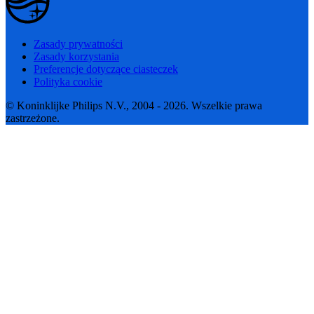
Zasady prywatności
Zasady korzystania
Preferencje dotyczące ciasteczek
Polityka cookie
© Koninklijke Philips N.V., 2004 - 2026. Wszelkie prawa
zastrzeżone.