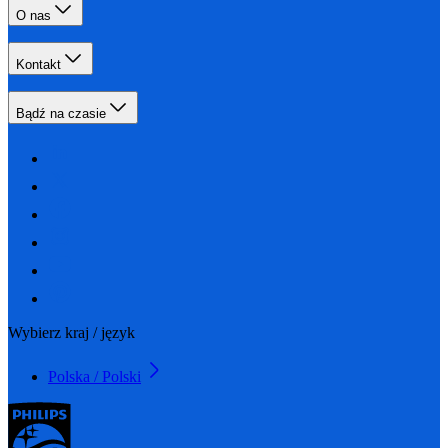
O nas
Kontakt
Bądź na czasie
Wybierz kraj / język
Polska / Polski