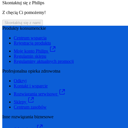
Skontaktuj się z Philips
Z chęcią Ci pomożemy!
Skontaktuj się z nami
Produkty konsumenckie
Centrum wsparcia
Rejestracja produktu
Moje konto Philips
Regulamin sklepu
Regulaminy aktualnych promocji
Profesjonalna opieka zdrowotna
Odkryj
Kontakt i wsparcie
Rozwiązania serwisowe
Sklepy
Centrum zasobów
Inne rozwiązania biznesowe