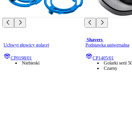
 Shavers 
Uchwyt głowicy golącej
Podstawka uniwersalna
CP0198/01
CP1405/01
Niebieski
Golarki serii 5
Czarny