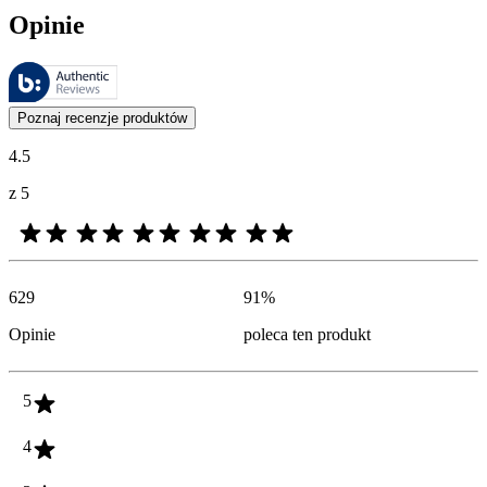
Opinie
Recenzje są zarządzane przez Bazaarvoice i są zgodne z polityką aut
Opinie klientów w postaci ocen produktów i gwiazdek są przydatne dl
Poznaj recenzje produktów
4.5
z 5
629
91
%
Opinie
poleca ten produkt
5
4