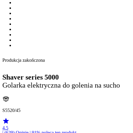
Produkcja zakończona
Shaver series 5000
Golarka elektryczna do golenia na sucho
S5520/45
4.5
| (629)
Opinie
| 91% poleca ten produkt