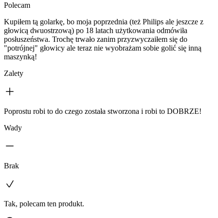
Polecam
Kupiłem tą golarkę, bo moja poprzednia (też Philips ale jeszcze z
głowicą dwuostrzową) po 18 latach użytkowania odmówiła
posłuszeństwa. Trochę trwało zanim przyzwyczaiłem się do
"potrójnej" głowicy ale teraz nie wyobrażam sobie golić się inną
maszynką!
Zalety
Poprostu robi to do czego została stworzona i robi to DOBRZE!
Wady
Brak
Tak, polecam ten produkt.