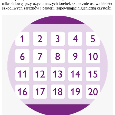
mikrofalowej przy użyciu naszych torebek skutecznie usuwa 99,9%
szkodliwych zarazków i bakterii, zapewniając higieniczną czystość.