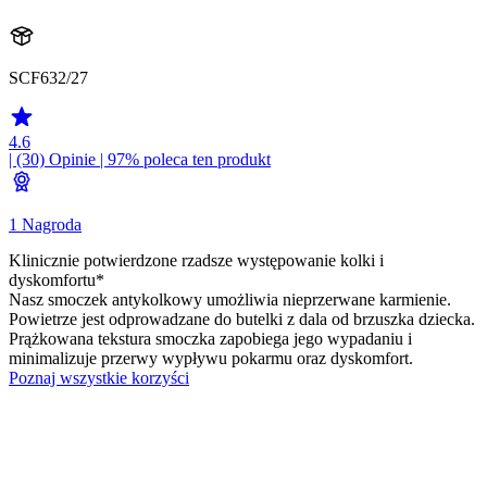
SCF632/27
4.6
| (30)
Opinie
| 97% poleca ten produkt
1 Nagroda
Klinicznie potwierdzone rzadsze występowanie kolki i
dyskomfortu*
Nasz smoczek antykolkowy umożliwia nieprzerwane karmienie.
Powietrze jest odprowadzane do butelki z dala od brzuszka dziecka.
Prążkowana tekstura smoczka zapobiega jego wypadaniu i
minimalizuje przerwy wypływu pokarmu oraz dyskomfort.
Poznaj wszystkie korzyści