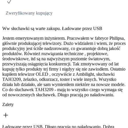
Zweryfikowany kupujący
Ww słuchawki są warte zakupu. Ładowane przez USB
Jestem emerytowanym inżynierem. Pracowałem w fabryce Philipsa,
głównie produkującej telewizory. Dużo widzialem i wiem, że proces
produkcyjny jest ściśle nadzorowany, co gwarantuje dobrą jakość
produktów. Również rozwiązania techniczne , projektowe,
środowiskowe, itd są na najwyższym poziomie światowym,
przewyższają osiągnięcia konkurencji. Tak zmotywowany od lat
kupuję tylko produkty tej firmy i nigdyy się nie zawiodłem. Ostatnio
kupiłem telewizor OLED , oczywiście z Ambilight, słuchawki
TAH3209, żelazko, odkurzacz, toster i wiele innych. Wszystko
działa lub działało, ale sam wymieniłem niektóre na nowsze modele.
Co do sluchawek TAH3209 - mają to wszystko czego wymaga się
od nowoczesnych słuchawek. Długo pracują po naładowaniu.
Zalety
Ładowane przez USB. Długo pracują po naładowaniu. Dobra