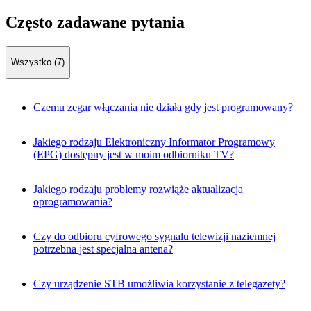
Często zadawane pytania
Wszystko (7)
Czemu zegar włączania nie działa gdy jest programowany?
Jakiego rodzaju Elektroniczny Informator Programowy
(EPG) dostępny jest w moim odbiorniku TV?
Jakiego rodzaju problemy rozwiąże aktualizacja
oprogramowania?
Czy do odbioru cyfrowego sygnalu telewizji naziemnej
potrzebna jest specjalna antena?
Czy urządzenie STB umożliwia korzystanie z telegazety?