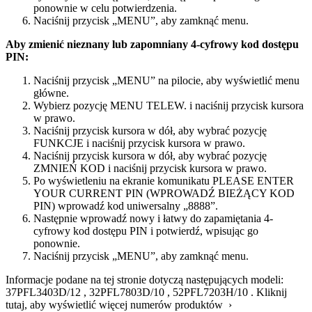
ponownie w celu potwierdzenia.
Naciśnij przycisk „MENU”, aby zamknąć menu.
Aby zmienić nieznany lub zapomniany 4-cyfrowy kod dostępu
PIN:
Naciśnij przycisk „MENU” na pilocie, aby wyświetlić menu
główne.
Wybierz pozycję MENU TELEW. i naciśnij przycisk kursora
w prawo.
Naciśnij przycisk kursora w dół, aby wybrać pozycję
FUNKCJE i naciśnij przycisk kursora w prawo.
Naciśnij przycisk kursora w dół, aby wybrać pozycję
ZMNIEŃ KOD i naciśnij przycisk kursora w prawo.
Po wyświetleniu na ekranie komunikatu PLEASE ENTER
YOUR CURRENT PIN (WPROWADŹ BIEŻĄCY KOD
PIN) wprowadź kod uniwersalny „8888”.
Następnie wprowadź nowy i łatwy do zapamiętania 4-
cyfrowy kod dostępu PIN i potwierdź, wpisując go
ponownie.
Naciśnij przycisk „MENU”, aby zamknąć menu.
Informacje podane na tej stronie dotyczą następujących modeli:
37PFL3403D/12
,
32PFL7803D/10
,
52PFL7203H/10
.
Kliknij
tutaj, aby wyświetlić więcej numerów produktów ›