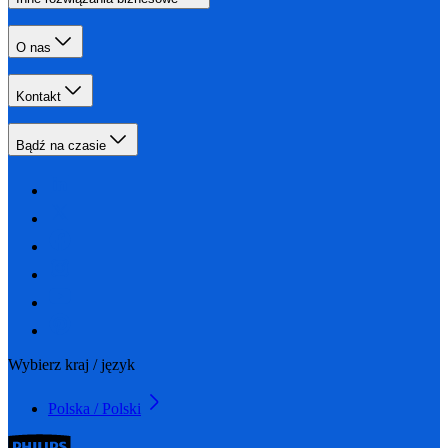
O nas
Kontakt
Bądź na czasie
Wybierz kraj / język
Polska / Polski