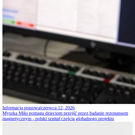
Informacja prasowa
|
czerwca 12, 2026
Myszka Miki pomaga dzieciom przejść przez badanie rezonansem
magnetycznym - polski szpital częścią globalnego projektu