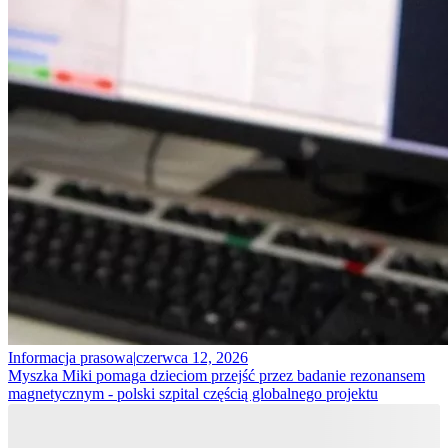
Informacja prasowa
|
czerwca 12, 2026
Myszka Miki pomaga dzieciom przejść przez badanie rezonansem
magnetycznym - polski szpital częścią globalnego projektu