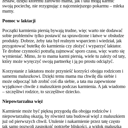
zestaw, dzięki któremu zarówno mama, jak i tata mogą karmić
swoją pociechę, nie rezygnując z najcenniejszego pokarmu – mleka
mamy.
Pomoc w laktacji
Początki karmienia piersią bywają trudne, więc warto nie dodawać
sobie problemów tylko postawić na sprawdzone i łatwe w obsłudze
produkty. Dobrze, żeby tata był realnym wsparciem i wiedział, jak
przygotować butelkę do karmienia czy złożyć i wyparzyć laktator.
Te drobne czynności potrafią zajmować sporo czasu, więc warto się
wymieniać. Mimo, że to mama karmi piersią, wiele tu zależy od taty,
który może wyręczyć swoją partnerkę i ją po prostu odciążyć.
Korzystanie z laktatora może przynieść korzyści obojgu rodzicom i
samemu maluszkowi. Dzięki temu mama ma chwilę dla siebie i
może odpocząć lub zrobić coś dla siebie, a tata ma zapewnione
wyjątkowe chwile z maluszkiem podczas karmienia. A jak wiadomo
– szczęśliwi rodzice, to szczęśliwe dziecko.
Niepowtarzalna więź
Karmienie może być piękną przygodą dla obojga rodziców i
niepowtarzalną okazją, by również tata budował więź z maluszkiem
już od pierwszych chwil. Utulenie i nakarmienie przez tatę często
tak samo pozwoli zaspokoić potrzebę bliskości, a widok maluszka