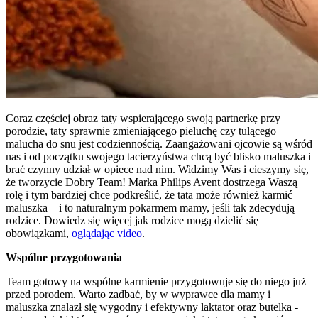
Coraz częściej obraz taty wspierającego swoją partnerkę przy
porodzie, taty sprawnie zmieniającego pieluchę czy tulącego
malucha do snu jest codziennością. Zaangażowani ojcowie są wśród
nas i od początku swojego tacierzyństwa chcą być blisko maluszka i
brać czynny udział w opiece nad nim. Widzimy Was i cieszymy się,
że tworzycie Dobry Team! Marka Philips Avent dostrzega Waszą
rolę i tym bardziej chce podkreślić, że tata może również karmić
maluszka – i to naturalnym pokarmem mamy, jeśli tak zdecydują
rodzice. Dowiedz się więcej jak rodzice mogą dzielić się
obowiązkami,
oglądając video
.
Wspólne przygotowania
Team gotowy na wspólne karmienie przygotowuje się do niego już
przed porodem. Warto zadbać, by w wyprawce dla mamy i
maluszka znalazł się wygodny i efektywny laktator oraz butelka -