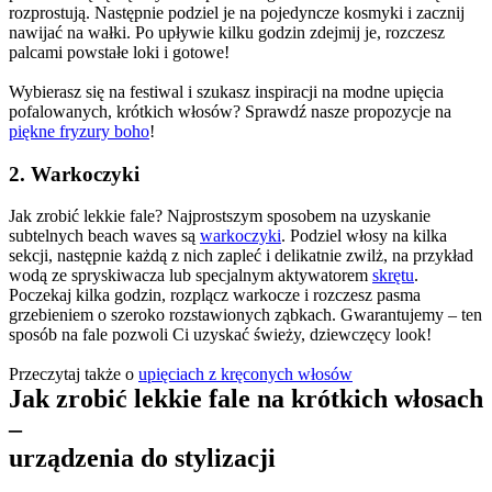
rozprostują. Następnie podziel je na pojedyncze kosmyki i zacznij 
nawijać na wałki. Po upływie kilku godzin zdejmij je, rozczesz 
palcami powstałe loki i gotowe!
Wybierasz się na festiwal i szukasz inspiracji na modne upięcia 
pofalowanych, krótkich włosów? Sprawdź nasze propozycje na 
piękne fryzury boho
!
2. Warkoczyki
Jak zrobić lekkie fale? Najprostszym sposobem na uzyskanie 
subtelnych beach waves są 
warkoczyki
. Podziel włosy na kilka 
sekcji, następnie każdą z nich zapleć i delikatnie zwilż, na przykład 
wodą ze spryskiwacza lub specjalnym aktywatorem 
skrętu
. 
Poczekaj kilka godzin, rozplącz warkocze i rozczesz pasma 
grzebieniem o szeroko rozstawionych ząbkach. Gwarantujemy – ten 
sposób na fale pozwoli Ci uzyskać świeży, dziewczęcy look!
Przeczytaj także o 
upięciach z kręconych włosów
Jak zrobić lekkie fale na krótkich włosach 
–
urządzenia do stylizacji