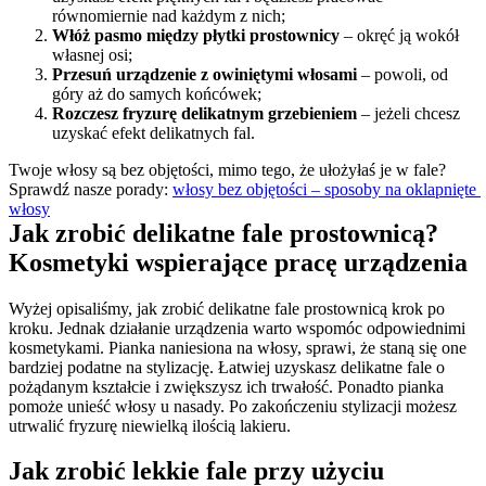
równomiernie nad każdym z nich;
Włóż pasmo między płytki prostownicy
 – okręć ją wokół 
własnej osi;
Przesuń urządzenie z owiniętymi włosami
 – powoli, od 
góry aż do samych końcówek;
Rozczesz fryzurę delikatnym grzebieniem
 – jeżeli chcesz 
uzyskać efekt delikatnych fal.
Twoje włosy są bez objętości, mimo tego, że ułożyłaś je w fale? 
Sprawdź nasze porady: 
włosy bez objętości – sposoby na oklapnięte 
włosy
Jak zrobić delikatne fale prostownicą? 
Kosmetyki wspierające pracę urządzenia
Wyżej opisaliśmy, jak zrobić delikatne fale prostownicą krok po 
kroku. Jednak działanie urządzenia warto wspomóc odpowiednimi 
kosmetykami. Pianka naniesiona na włosy, sprawi, że staną się one 
bardziej podatne na stylizację. Łatwiej uzyskasz delikatne fale o 
pożądanym kształcie i zwiększysz ich trwałość. Ponadto pianka 
pomoże unieść włosy u nasady. Po zakończeniu stylizacji możesz 
utrwalić fryzurę niewielką ilością lakieru.
Jak zrobić lekkie fale przy użyciu 