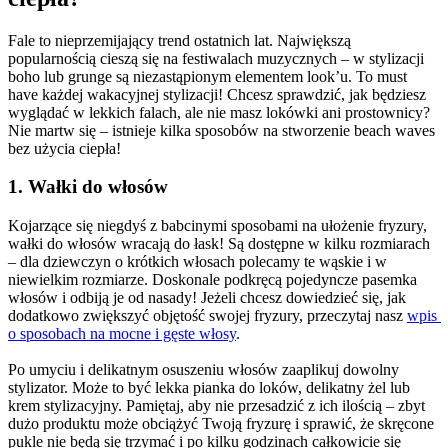
Fale to nieprzemijający trend ostatnich lat. Największą 
popularnością cieszą się na festiwalach muzycznych – w stylizacji 
boho lub grunge są niezastąpionym elementem look’u. To must 
have każdej wakacyjnej stylizacji! Chcesz sprawdzić, jak będziesz 
wyglądać w lekkich falach, ale nie masz lokówki ani prostownicy? 
Nie martw się – istnieje kilka sposobów na stworzenie beach waves 
bez użycia ciepła!
1. Wałki do włosów
Kojarzące się niegdyś z babcinymi sposobami na ułożenie fryzury, 
wałki do włosów wracają do łask! Są dostępne w kilku rozmiarach 
– dla dziewczyn o krótkich włosach polecamy te wąskie i w 
niewielkim rozmiarze. Doskonale podkręcą pojedyncze pasemka 
włosów i odbiją je od nasady! Jeżeli chcesz dowiedzieć się, jak 
dodatkowo zwiększyć objętość swojej fryzury, przeczytaj nasz 
wpis 
o sposobach na mocne i gęste włosy
.
Po umyciu i delikatnym osuszeniu włosów zaaplikuj dowolny 
stylizator. Może to być lekka pianka do loków, delikatny żel lub 
krem stylizacyjny. Pamiętaj, aby nie przesadzić z ich ilością – zbyt 
dużo produktu może obciążyć Twoją fryzurę i sprawić, że skręcone 
pukle nie będą się trzymać i po kilku godzinach całkowicie się 