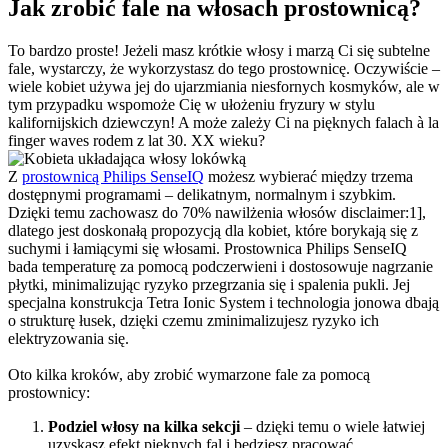
Jak zrobić fale na włosach prostownicą?
To bardzo proste! Jeżeli masz krótkie włosy i marzą Ci się subtelne 
fale, wystarczy, że wykorzystasz do tego prostownicę. Oczywiście – 
wiele kobiet używa jej do ujarzmiania niesfornych kosmyków, ale w 
tym przypadku wspomoże Cię w ułożeniu fryzury w stylu 
kalifornijskich dziewczyn! A może zależy Ci na pięknych falach à la 
finger waves rodem z lat 30. XX wieku?
Z 
prostownicą Philips SenseIQ
 możesz wybierać między trzema 
dostępnymi programami – delikatnym, normalnym i szybkim. 
Dzięki temu zachowasz do 70% nawilżenia włosów disclaimer:1], 
dlatego jest doskonałą propozycją dla kobiet, które borykają się z 
suchymi i łamiącymi się włosami. Prostownica Philips SenseIQ 
bada temperaturę za pomocą podczerwieni i dostosowuje nagrzanie 
płytki, minimalizując ryzyko przegrzania się i spalenia pukli. Jej 
specjalna konstrukcja Tetra Ionic System i technologia jonowa dbają 
o strukturę łusek, dzięki czemu zminimalizujesz ryzyko ich 
elektryzowania się.
Oto kilka kroków, aby zrobić wymarzone fale za pomocą 
prostownicy:
Podziel włosy na kilka sekcji
 – dzięki temu o wiele łatwiej 
uzyskasz efekt pięknych fal i będziesz pracować 