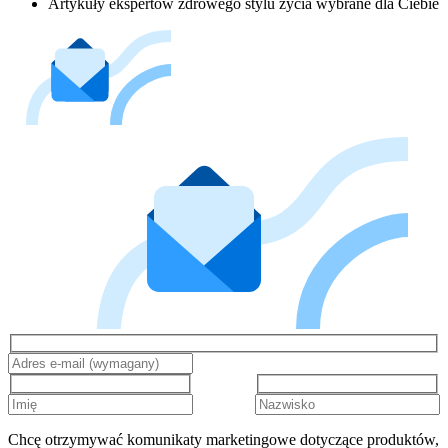
Artykuły ekspertów zdrowego stylu życia wybrane dla Ciebie
Chcę otrzymywać komunikaty marketingowe dotyczące produktów,