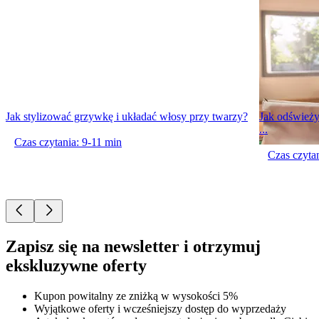
Jak stylizować grzywkę i układać włosy przy twarzy?
Jak odświeży
...
Czas czytania: 9-11 min
Czas czytan
Zapisz się na newsletter i otrzymuj
ekskluzywne oferty
Kupon powitalny ze zniżką w wysokości 5%
Wyjątkowe oferty i wcześniejszy dostęp do wyprzedaży