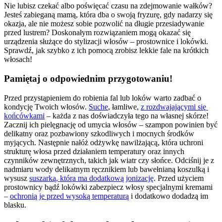
Nie lubisz czekać albo poświęcać czasu na zdejmowanie wałków? 
Jesteś zabieganą mamą, która dba o swoją fryzurę, gdy nadarzy się 
okazja, ale nie możesz sobie pozwolić na długie przesiadywanie 
przed lustrem? Doskonałym rozwiązaniem mogą okazać się 
urządzenia służące do stylizacji włosów – prostownice i lokówki. 
Sprawdź, jak szybko z ich pomocą zrobisz lekkie fale na krótkich 
włosach!
Pamiętaj o odpowiednim przygotowaniu!
Przed przystąpieniem do robienia fal lub loków warto zadbać o 
kondycję Twoich włosów. 
Suche
, łamliwe, 
z rozdwajającymi się 
końcówkami
 – każda z nas doświadczyła tego na własnej skórze! 
Zacznij ich pielęgnację od umycia włosów – szampon powinien być 
delikatny oraz pozbawiony szkodliwych i mocnych środków 
myjących. Następnie nałóż odżywkę nawilżającą, która uchroni 
strukturę włosa przed działaniem temperatury oraz innych 
czynników zewnętrznych, takich jak wiatr czy słońce. Odciśnij je z 
nadmiaru wody delikatnym ręcznikiem lub bawełnianą koszulką i 
wysusz 
suszarką, która ma dodatkową jonizację
. Przed użyciem 
prostownicy bądź lokówki zabezpiecz włosy specjalnymi kremami 
– 
ochronią je przed wysoką temperaturą
 i dodatkowo dodadzą im 
blasku.