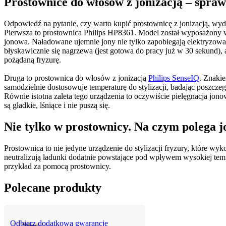
Prostownice do włosów z jonizacją – spra
Odpowiedź na pytanie, czy warto kupić prostownicę z jonizacją, wydaj
Pierwsza to prostownica Philips HP8361. Model został wyposażony w pły
jonowa. Naładowane ujemnie jony nie tylko zapobiegają elektryzowani
błyskawicznie się nagrzewa (jest gotowa do pracy już w 30 sekund), 
pożądaną fryzurę.
Druga to prostownica do włosów z jonizacją 
Philips SenseIQ
. Znakie
samodzielnie dostosowuje temperaturę do stylizacji, badając poszczeg
Równie istotna zaleta tego urządzenia to oczywiście pielęgnacja jo
są gładkie, lśniące i nie puszą się.
Nie tylko w prostownicy. Na czym polega j
Prostownica to nie jedyne urządzenie do stylizacji fryzury, które wyk
neutralizują ładunki dodatnie powstające pod wpływem wysokiej temper
przykład za pomocą prostownicy.
Polecane produkty
Odbierz dodatkową gwarancję