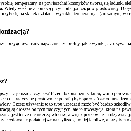
wysokiej temperatury, na powierzchni kosmyków tworzą się ładunki ele
iona. Wtedy właśnie z pomocą przychodzi jonizacja w prostownicy. Dzięki
rzyły się na skutek działania wysokiej temperatury. Tym samym, włosy n
jonizacją?
iżej przygotowaliśmy najważniejsze profity, jakie wynikają z używania
ez?
lepszy – z jonizacją czy bez? Przed dokonaniem zakupu, warto porówna
cena – tradycyjne prostownice potrafią być sporo tańsze od urządzeń z j
zą włosy. Częste używanie tego typu urządzeń może być bardzo szkodli
cją są droższe od tych tradycyjnych, ale to inwestycja, która na pewno 
izacją jest to, że nie niszczą włosów, a wręcz przeciwnie – odżywiają j
decydowanie podatniejsze na stylizację, mniej łamliwe, a przy tym m