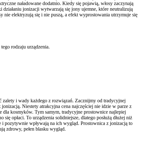
ktryczne naładowane dodatnio. Kiedy się pojawią, włosy zaczynają 
 działaniu jonizacji wytwarzają się jony ujemne, które neutralizują 
ie elektryzują się i nie puszą, a efekt wyprostowania utrzymuje się 
 tego rodzaju urządzenia.
ć zalety i wady każdego z rozwiązań. Zacznijmy od tradycyjnej 
onizacją. Niestety atrakcyjna cena najczęściej nie idzie w parze z 
we dla kosmyków. Tym samym, tradycyjne prostownice najlepiej 
się opłaci. To urządzenia solidniejsze, dlatego posłużą dłużej niż 
e i pozytywnie wpływają na ich wygląd. Prostownica z jonizacją to 
ają zdrowy, pełen blasku wygląd.