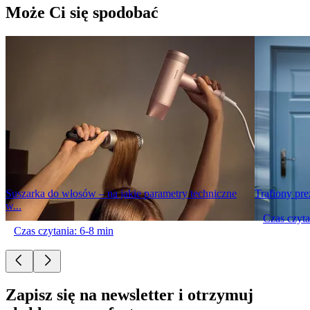
Może Ci się spodobać
Suszarka do włosów – na jakie parametry techniczne
Trafiony pre
w...
Czas czyta
Czas czytania: 6-8 min
Zapisz się na newsletter i otrzymuj