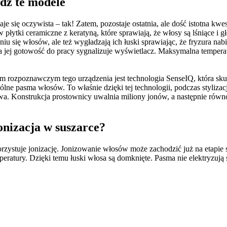
wdź te modele
e się oczywista – tak! Zatem, pozostaje ostatnia, ale dość istotna kw
tki ceramiczne z keratyną, które sprawiają, że włosy są lśniące i gład
u się włosów, ale też wygładzają ich łuski sprawiając, że fryzura nab
a jej gotowość do pracy sygnalizuje wyświetlacz. Maksymalna temperat
m rozpoznawczym tego urządzenia jest technologia SenseIQ, która sku
ólne pasma włosów. To właśnie dzięki tej technologii, podczas styliza
nowa. Konstrukcja prostownicy uwalnia miliony jonów, a następnie rów
onizacja w suszarce?
orzystuje jonizację. Jonizowanie włosów może zachodzić już na etapie s
atury. Dzięki temu łuski włosa są domknięte. Pasma nie elektryzują się