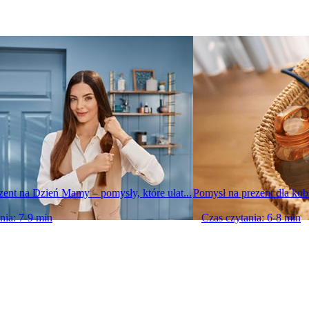
zent na Dzień Mamy – pomysły, które ułat...
Pomysł na prezent dla kob
nia: 7-9 min
Czas czytania: 6-8 min