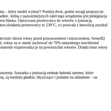
estia – który model wybrać? Poniżej dwie, godne uwagi propozycje. 
kie. Jedną z najważniejszych zalet tego urządzenia jest pielęgnacja 
iera blasku. Opisywana prostownica do włosów z jonizacją 
ura działania prostownicy to 230°C, co pozwala z łatwością uzyskać 
tecznie chroni włosy przed przesuszeniem i zniszczeniem. SenseIQ 
cji, włosy są w stanie zachować do 70% naturalnego nawilżenia! 
nomiernie rozprowadza je na powierzchni włosów. Dzięki temu włosy 
uszenia. Suszarka z jonizacją emituje ładunki ujemne, które 
, są bardziej gładkie, błyszczące i podatne na układanie – na 