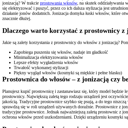
jonizacją? W trakcie 
prostowania włosów
, na skutek oddziaływania 
się elektryzować i puszyć, przez co ich dalsza stylizacja jest utrudn
działanie jonów dodatnich. Jonizacja domyka łuski włosów, które otwo
znacznie dłużej.
Dlaczego warto korzystać z prostownicy z 
Jakie są zalety korzystania z prostownicy do włosów z jonizacją? Pon
Zapobiega puszeniu się włosów, nadaje im gładkość
Minimalizacja elektryzowania włosów
Lepsze efekty wygładzenia włosów
Trwałość wykonanej stylizacji
Piękny wygląd włosów (kosmyki są miękkie i pełne blasku)
Prostownica do włosów – z jonizacją czy b
Planujesz kupić prostownicę i zastanawiasz się, który model będzie 
prostownicy. Największą zaletą tego rodzaju urządzeń jest oczywiście 
jakością. Tradycyjne prostownice szybko się psują, a do tego niszc
sprawdzą się w roli urządzeń używanych doraźnie. Prostownice z joniza
tradycyjne prostownice. Jednak najważniejszą zaletą prostownic z jon
ochrona włosów przed uszkodzeniami. Dzięki urządzeniu kosmyki są z