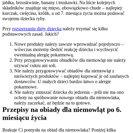
jabłka, brzoskwinie, banany i truskawki. Na liście kolejnych 
składników znajduje się mięso, obowiązkowo chude – najlepiej: 
kurczak, cielęcina, królik, a od 7. miesiąca życia można podawać 
swojemu dziecku ryby.
Przy 
rozszerzaniu diety dziecka
 należy trzymać się kilku 
podstawowych zasad. Jakich?
Nowe produkty należy zawsze wprowadzać pojedynczo – 
wówczas możemy śledzić reakcję dziecka i wychwycić 
ewentualną alergię pokarmową.
Przy przygotowywaniu obiadków dla niemowląt nie należy 
używać cukru ani soli.
Nie należy przygotowywać obiadów dla niemowląt z 
nieświeżych produktów – najlepiej kupować je od zaufanych 
dostawców. U małych dzieci bardzo łatwo o alergie 
pokarmowe.
Nie należy zmuszać dziecka do jedzenia – jeśli nie ma ono 
ochoty na spróbowanie nowego obiadu dla niemowlaka, 
należy zaczekać, aż będzie na to gotowe.
Przepisy na obiady dla niemowląt po 6. 
miesiącu życia
Brakuje Ci pomysłu na obiad dla niemowlaka? Poniżej kilka 