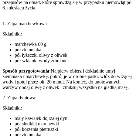
przepisów na obiad, które sprawdzą się w przypadku niemowląt po 
6. miesiącu życia.
1. Zupa marchewkowa
Składniki:
marchewka 60 g
pół ziemniaka
pół łyżeczki oliwy z oliwek
pół szklanki wody źródlanej
Sposób przygotowania:
Najpierw obierz i dokładnie umyj 
ziemniaka i marchewkę, pokrój je w drobne paski, włóż do wrzącej 
wody i gotuj przez ok. 20 minut. Na koniec, do ugotowanych 
warzyw dodaj oliwę z oliwek i zmiksuj wszystko na gładką masę.
2. Zupa dyniowa
Składniki:
mały kawałek dojrzałej dyni
pół słodkiej marchewki
pół korzenia pietruszki
pół ziemniaka