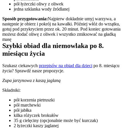
pół łyżeczki oliwy z oliwek
jedna szklanka wody źródlanej
Sposób przygotowania:
Najpierw dokładnie umyj warzywa, a 
następnie je obierz i pokrój na kawałki. Później włóż do wrzątku, 
gotuj pod przykryciem przez ok. 20 minut. Pod koniec gotowania 
możesz dodać oliwę z oliwek i wszystko zmiksować na gładką 
masę
Szybki obiad dla niemowlaka po 8. 
miesiącu życia
Szukasz ciekawych 
przepisów na obiad dla dzieci
 po 8. miesiącu 
życia? Sprawdź nasze propozycje.
Zupa jarzynowa z kaszą jaglaną
Składniki:
pół korzenia pietruszki
pół marchewki
pół jabłka
kilka różyczek brokułów
35 g cielęciny (opcjonalnie może być kurczak)
2 łyżeczki kaszy jaglanej