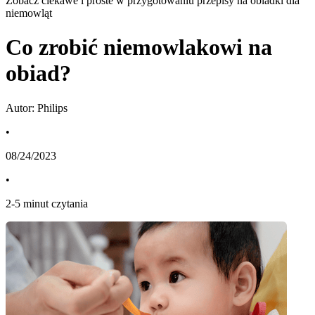
Zobacz ciekawe i proste w przygotowaniu przepisy na obiadki dla
niemowląt
Co zrobić niemowlakowi na
obiad?
Autor: Philips
•
08/24/2023
•
2
-
5
minut czytania