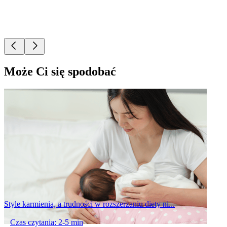
Może Ci się spodobać
Style karmienia, a trudności w rozszerzaniu diety ni...
Czas czytania: 2-5 min