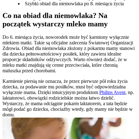
Szybki obiad dla niemowlaka po 8. miesiącu życia
Co na obiad dla niemowlaka? Na 
początek wystarczy mleko mamy
Do 6. miesiąca życia, noworodek może być karmiony wyłącznie 
mlekiem matki. Takie są oficjalne zalecenia Światowej Organizacji 
Zdrowia. Obiad dla niemowlaka złożony z pokarmu mamy stanowi 
dla dziecka pełnowartościowy posiłek, który zawiera idealne 
proporcje składników odżywczych. Warto również dodać, że w 
mleku matki znajdują się cenne przeciwciała, które chronią 
maluszka przed chorobami.
Karmienie piersią nie oznacza, że przez pierwsze pół roku życia 
dziecka, za podawanie mu posiłków, musi być odpowiedzialna 
wyłącznie mama. Dzięki intuicyjnym produktom 
Philips Avent
, np. 
laktatorowi, obowiązki rodzicielskie można łatwo dzielić. 
Wystarczy, że mama odciągnie pokarm laktatorem, a tata będzie 
mógł podać go dziecku, chociażby wtedy, gdy mamy nie będzie w 
domu.