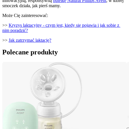
innowacyjną, responsywną 
butelkę Natural Philips Avent
, w której 
smoczek działa, jak pierś mamy.
Może Cię zainteresować:
>> 
Kryzys laktacyjny - czym jest, kiedy się pojawia i jak sobie z 
nim poradzić?
>> 
Jak zatrzymać laktację?
Polecane produkty