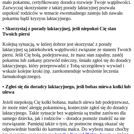
mało pokarmu, certyfikowany doradca rozwieje Twoje wątpliwości. 
Zazwyczaj skorzystanie z takiej porady laktacyjnej pozwala 
uspokoić rodziców w temacie ewentualnego zastoju lub nawału 
pokarmu bądź kryzysu laktacyjnego.
• Skorzystaj z porady laktacyjnej, jeśli niepokoi Cię stan 
Twoich piersi
Kolejną sytuacją, w której dobrze jest skorzystać z porady 
laktacyjnej są jakiekolwiek wątpliwości związane ze stanem Twoich 
piersi. Jeśli Cię bolą, podejrzewasz, że masz stan zapalny, zastój 
pokarmu lub zatkany przewód mleczny, śmiało zgłoś się do doradcy 
laktacyjnego, który przeprowadzi z Tobą szczegółowy wywiad i 
wskaże kolejne kroki (np. zarekomenduje wdrożenie leczenia 
farmakologicznego).
• Zgłoś się do doradcy laktacyjnego, jeśli bobas miewa kolki lub 
ulewa
Jeżeli niepokoją Cię kolki bobasa, maluch ulewa lub podejrzewasz, 
że może mieć alergię pokarmową, koniecznie zgłoś się do doradcy 
laktacyjnego. Takie sytuacje bez wątpienia są trudne zarówno dla 
samego dziecka, jak i rodziców – doradca pomoże znaleźć na nie 
rozwiązanie. Pamiętaj także o tym, że pomocne mogą okazać się 
odpowiednie butelki do karmienia malca. Do wyboru masz choćby 