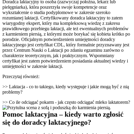
Doradca laktacyjny to osoba (zazwyczaj położna, lekarz lub 
pielęgniarka), która poszerzyła swoje kompetencje oraz 
wykształcenie o studia podyplomowe w zakresie szeroko 
rozumianej laktacji. Certyfikowany doradca laktacyjny to zatem 
wiarygodny ekspert, który ma kompleksową wiedzę z zakresu 
prawidłowego przebiegu laktacji, ale też ewentualnych problemów 
z karmieniem piersią, z którymi może borykać się kobieta krótko po 
porodzie. Oficjalnym potwierdzeniem umiejętności doradcy 
laktacyjnego jest certyfikat CDL, który formalnie przyznawany jest 
przez Centrum Nauki o Laktacji po zdaniu egzaminu zarówno o 
charakterze teoretycznym, jak i praktycznym. Wspomniany 
certyfikat jest zatem potwierdzeniem posiadania aktualnej wiedzy i 
umiejętności w zakresie laktacji.
Przeczytaj również:
>> Laktacja - co to takiego, kiedy występuje i jakie mogą być z nią 
problemy?
>> Co ile odciągać pokarm - jak często odciągać mleko laktatorem?
Pomoc laktacyjna – kiedy warto zgłosić 
się do doradcy laktacyjnego?