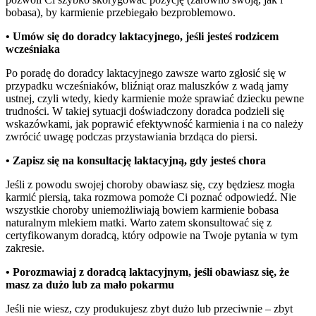
bobasa), by karmienie przebiegało bezproblemowo.
• Umów się do doradcy laktacyjnego, jeśli jesteś rodzicem 
wcześniaka
Po poradę do doradcy laktacyjnego zawsze warto zgłosić się w 
przypadku wcześniaków, bliźniąt oraz maluszków z wadą jamy 
ustnej, czyli wtedy, kiedy karmienie może sprawiać dziecku pewne 
trudności. W takiej sytuacji doświadczony doradca podzieli się 
wskazówkami, jak poprawić efektywność karmienia i na co należy 
zwrócić uwagę podczas przystawiania brzdąca do piersi.
• Zapisz się na konsultację laktacyjną, gdy jesteś chora
Jeśli z powodu swojej choroby obawiasz się, czy będziesz mogła 
karmić piersią, taka rozmowa pomoże Ci poznać odpowiedź. Nie 
wszystkie choroby uniemożliwiają bowiem karmienie bobasa 
naturalnym mlekiem matki. Warto zatem skonsultować się z 
certyfikowanym doradcą, który odpowie na Twoje pytania w tym 
zakresie.
• Porozmawiaj z doradcą laktacyjnym, jeśli obawiasz się, że 
masz za dużo lub za mało pokarmu
Jeśli nie wiesz, czy produkujesz zbyt dużo lub przeciwnie – zbyt 