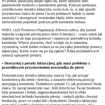
Po pomoc laktacyjną śmiało zgłoś się, kiedy będziesz mieć 
jakiekolwiek trudności z karmieniem piersią. Podczas spotkania, 
certyfikowany doradca laktacyjny oceni m.in. to, w jaki sposób 
przystawiasz malca do piersi i na tej podstawie będzie w stanie 
zauważyć i skorygować ewentualne błędy, które możesz 
nieświadomie popełniać podczas prób karmienia bobasa.
WHO, czyli Światowa Organizacja Zdrowia zaleca, aby karmić 
malucha wyłącznie piersią przez okres 6 miesięcy – warto zatem jak 
najlepiej się do tego przygotować i opanować prawidłową technikę 
karmienia. Wbrew pozorom, choć wydaje się to naturalną 
czynnością, wiele kobiet zwłaszcza na początku potrzebuje pomocy 
laktacyjnej. Kiedy warto się po nią zgłosić? Kilka przykładowych 
sytuacji opisujemy poniżej.
• Skorzystaj z porady laktacyjnej, gdy masz problemy z 
prawidłowym przystawieniem noworodka do piersi
Doświadczony doradca laktacyjny nauczy Cię, jak przyjąć 
komfortową dla siebie i dziecka, a zarazem efektywną pozycję 
sprzyjającą karmieniu. Dodatkowo pokaże Ci, jak przystawić buzię 
malca, by zaczął skutecznie ssać. Jeśli dotychczas Twoje brodawki 
były poranione i bolały, najprawdopodobniej był to efekt 
niewłaściwej techniki karmienia piersią – maluch płytko chwytał 
brodawkę, przez co czułaś ból i dyskomfort. Doradca laktacyjny 
pozwoli Ci szybko skorygować pozycję (zarówno swoją, jak i 