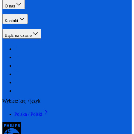
O nas
Kontakt
Bądź na czasie
Wybierz kraj / język
Polska / Polski