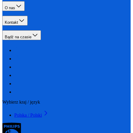
O nas
Kontakt
Bądź na czasie
Wybierz kraj / język
Polska / Polski