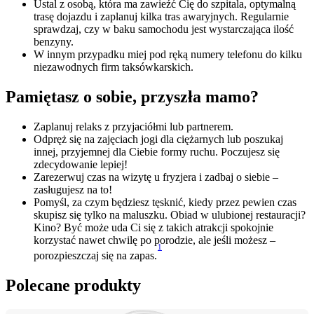
Ustal z osobą, która ma zawieźć Cię do szpitala, optymalną 
trasę dojazdu i zaplanuj kilka tras awaryjnych. Regularnie 
sprawdzaj, czy w baku samochodu jest wystarczająca ilość 
benzyny.
W innym przypadku miej pod ręką numery telefonu do kilku 
niezawodnych firm taksówkarskich.
Pamiętasz o sobie, przyszła mamo?
Zaplanuj relaks z przyjaciółmi lub partnerem.
Odpręż się na zajęciach jogi dla ciężarnych lub poszukaj 
innej, przyjemnej dla Ciebie formy ruchu. Poczujesz się 
zdecydowanie lepiej!
Zarezerwuj czas na wizytę u fryzjera i zadbaj o siebie – 
zasługujesz na to!
Pomyśl, za czym będziesz tęsknić, kiedy przez pewien czas 
skupisz się tylko na maluszku. Obiad w ulubionej restauracji? 
Kino? Być może uda Ci się z takich atrakcji spokojnie 
korzystać nawet chwilę po porodzie, ale jeśli możesz – 
1
porozpieszczaj się na zapas.
Polecane produkty