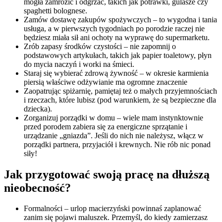
mogła zamrozić i odgrzać, takich jak potrawki, gulasze czy 
spaghetti bolognese.
Zamów dostawę zakupów spożywczych – to wygodna i tania 
usługa, a w pierwszych tygodniach po porodzie raczej nie 
będziesz miała sił ani ochoty na wyprawę do supermarketu.
Zrób zapasy środków czystości – nie zapomnij o 
podstawowych artykułach, takich jak papier toaletowy, płyn 
do mycia naczyń i worki na śmieci.
Staraj się wybierać zdrową żywność – w okresie karmienia 
piersią właściwe odżywianie ma ogromne znaczenie
Zaopatrując spiżarnię, pamiętaj też o małych przyjemnościach 
i rzeczach, które lubisz (pod warunkiem, że są bezpieczne dla 
dziecka).
Zorganizuj porządki w domu – wiele mam instynktownie 
przed porodem zabiera się za energiczne sprzątanie i 
urządzanie „gniazda”. Jeśli do nich nie należysz, włącz w 
porządki partnera, przyjaciół i krewnych. Nie rób nic ponad 
siły!
Jak przygotować swoją pracę na dłuższą 
nieobecność?
Formalności – urlop macierzyński powinnaś zaplanować 
zanim się pojawi maluszek. Przemyśl, do kiedy zamierzasz 