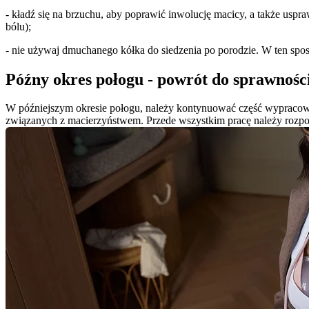
- kładź się na brzuchu, aby poprawić inwolucję macicy, a także uspra
bólu);
- nie używaj dmuchanego kółka do siedzenia po porodzie. W ten spo
Późny okres połogu - powrót do sprawnośc
W późniejszym okresie połogu, należy kontynuować część wypracow
związanych z macierzyństwem. Przede wszystkim pracę należy rozpo