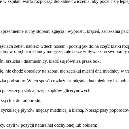
e w szpitalu warto rozpocząć delikatne ćwiczenia, aby poczuć się lepiej
przemienne ruchy stopami zgięcia i wyprostu, krążeń, zaciskania palc
zęściach żeber, nabierz wdech nosem i poczuj jak dolna część klatki r
palny w obrębie miednicy mniejszej, ale także wpływasz na swobodny 
śni brzucha i dnamiednicy, kładź się również przez bok,
łę, nie chodź dotoalety na zapas, nie zaciskaj mięśni dna miednicy w 
czka pod stopy. W ten sposób rozluźnisz mięśnie dna miednicy i zapo
nia pierwszego stolca, użyj czopków glicerynowych;
rwszych 7 dni odporodu;
ą cyrkulację płynów między miednicą, a klatką. Nosząc pasy poporodow
y, czyli w pozycji naturalnej odchylonej lub bokiem;