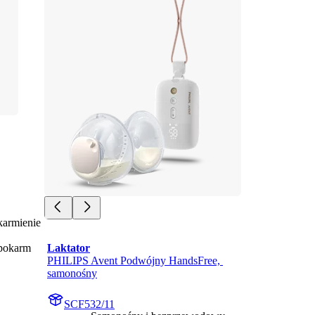
karmienie
pokarm
Laktator
PHILIPS Avent Podwójny HandsFree, 
samonośny
SCF532/11