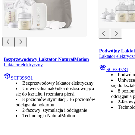
Podwójny Laktat
Laktator elektrycz
Bezprzewodowy Laktator NaturalMotion
Laktator elektryczny
SCF397/31
Podwójny
SCF396/31
Uniwersa
Bezprzewodowy laktator elektryczny
się do kształ
Uniwersalna nakładka dostosowująca
8 poziom
się do kształtu i rozmiaru piersi
odciągania 
8 poziomów stymulacji, 16 poziomów
2-fazowy
odciągania pokarmu
Technolo
2-fazowy: stymulacja i odciąganie
Technologia NaturalMotion