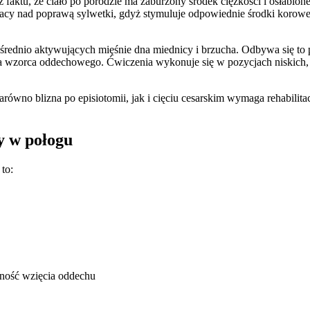
 faktu, że ciało po porodzie ma zaburzony środek ciężkości i osłabione
acy nad poprawą sylwetki, gdyż stymuluje odpowiednie środki korowe
rednio aktywujących mięśnie dna miednicy i brzucha. Odbywa się to
ia wzorca oddechowego. Ćwiczenia wykonuje się w pozycjach niskich, ta
równo blizna po episiotomii, jak i cięciu cesarskim wymaga rehabilitac
y w połogu
to:
ożność wzięcia oddechu