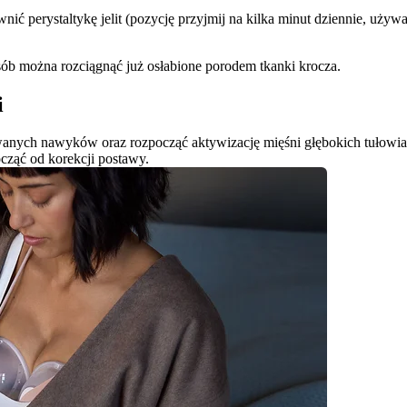
wnić perystaltykę jelit (pozycję przyjmij na kilka minut dziennie, uży
sób można rozciągnąć już osłabione porodem tkanki krocza.
i
anych nawyków oraz rozpocząć aktywizację mięśni głębokich tułowia,
cząć od korekcji postawy.