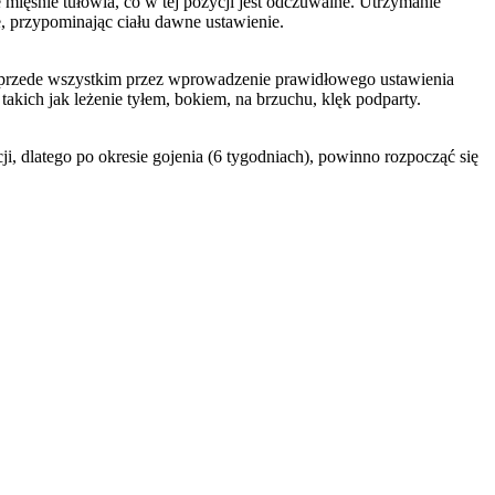
 mięśnie tułowia, co w tej pozycji jest odczuwalne. Utrzymanie 
, przypominając ciału dawne ustawienie.
 przede wszystkim przez wprowadzenie prawidłowego ustawienia 
kich jak leżenie tyłem, bokiem, na brzuchu, klęk podparty.
ji, dlatego po okresie gojenia (6 tygodniach), powinno rozpocząć się 