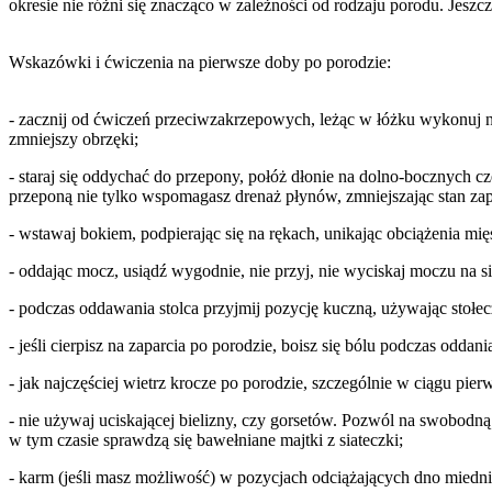
okresie nie różni się znacząco w zależności od rodzaju porodu. Jeszcz
Wskazówki i ćwiczenia na pierwsze doby po porodzie:
- zacznij od ćwiczeń przeciwzakrzepowych, leżąc w łóżku wykonuj na
zmniejszy obrzęki;
- staraj się oddychać do przepony, połóż dłonie na dolno-bocznych c
przeponą nie tylko wspomagasz drenaż płynów, zmniejszając stan za
- wstawaj bokiem, podpierając się na rękach, unikając obciążenia mię
- oddając mocz, usiądź wygodnie, nie przyj, nie wyciskaj moczu na si
- podczas oddawania stolca przyjmij pozycję kuczną, używając stołe
- jeśli cierpisz na zaparcia po porodzie, boisz się bólu podczas odda
- jak najczęściej wietrz krocze po porodzie, szczególnie w ciągu pie
- nie używaj uciskającej bielizny, czy gorsetów. Pozwól na swobodn
w tym czasie sprawdzą się bawełniane majtki z siateczki;
- karm (jeśli masz możliwość) w pozycjach odciążających dno miednic