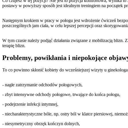
Co czujesz w tej pozycji? Nie jest to pozycja komfortowa, wynika to z
postawy w powyższy sposób jest idealnym treningiem na początek pr
Następnym krokiem w pracy w połogu jest wdrożenie ćwiczeń bezpoś
poszczególnych jam ciała, w celu lepszej percepcji oraz skorygowan
W tym czasie należy podjąć działania związane z mobilizacją blizn. Za
terapię blizn.
Problemy, powikłania i niepokojące objaw
To co powinno skłonić kobiety do wcześniejszej wizyty u ginekologa 
- nagłe zatrzymanie odchodów połogowych,
- zbyt intensywne odchody połogowe, trwające do końca połogu,
- podejrzenie infekcji intymnej,
- niecharakterystyczne bóle, np. ostry ból w klatce piersiowej, niem
- niesymetryczny obrzęk kończyn dolnych,