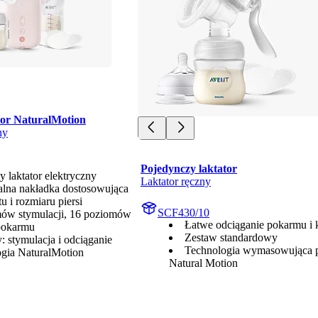
or NaturalMotion
ny
Pojedynczy laktator
 laktator elektryczny
Laktator ręczny
lna nakładka dostosowująca
tu i rozmiaru piersi
SCF430/10
ów stymulacji, 16 poziomów
Łatwe odciąganie pokarmu i 
pokarmu
Zestaw standardowy
: stymulacja i odciąganie
Technologia wymasowująca 
gia NaturalMotion
Natural Motion