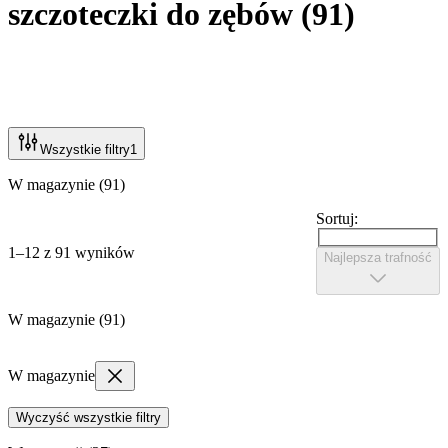
szczoteczki do zębów
(
91
)
Wszystkie filtry
1
W magazynie (91)
Sortuj:
1–12 z 91 wyników
Najlepsza trafność
W magazynie (91)
W magazynie
Wyczyść wszystkie filtry