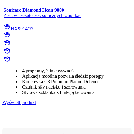
Sonicare DiamondClean 9000
Zestaw szczoteczek sonicznych z aplikacją
HX9914/57
HX991B
HX991R
HX9918
HX991B
4 programy, 3 intensywności
Aplikacja mobilna pozwala śledzić postępy
Końcówka C3 Premium Plaque Defence
Czujnik siły nacisku i szorowania
Stylowa szklanka z funkcją ładowania
Wyświetl produkt