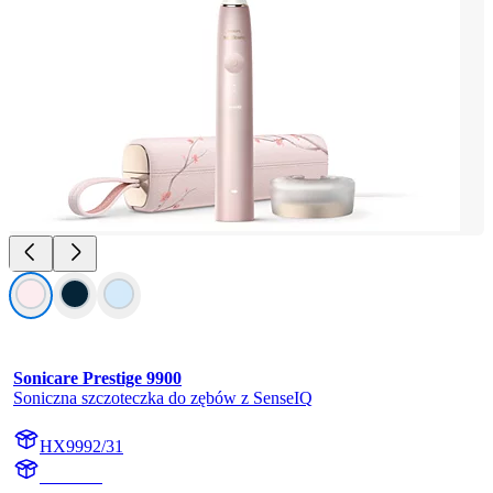
Sonicare Prestige 9900
Soniczna szczoteczka do zębów z SenseIQ
HX9992/31
HX999P