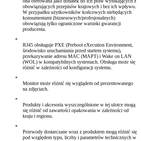
ona oferowana jako dodatek do ich praw wynikających z
obowiązujących przepisów krajowych i bez ich wpływu.
W przypadku użytkowników końcowych niebędących
konsumentami (biznesowych/profesjonalnych)
obowiązują tylko ograniczone warunki gwarancji
producenta.
RJ45 obsługuje PXE (Preboot eXecution Environment,
środowisko uruchamiania przed startem systemu),
przekazywanie adresu MAC (MAPT) i Wake on LAN
(WOL) w kompatybilnych systemach. Obsługa może się
różnić w zależności od konfiguracji systemu.
Monitor może różnić się wyglądem od prezentowanego
na zdjęciach.
Produkty i akcesoria wyszczególnione w tej ulotce mogą
się różnić od zawartości opakowania w zależności od
kraju i regionu.
Przewody dostarczane wraz z produktem mogą różnić się
pod względem typu, liczby i parametrów technicznych w