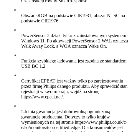
Czas reakcji równy SmartResponse
Obszar sRGB na podstawie CIE1931, obszar NTSC na
podstawie CIE1976
PowerSensor 2 działa tylko z zainstalowanym systemem
Windows 11. Po aktywacji PowerSensor 2 WAL oznacza
Walk Away Lock, a WOA oznacza Wake On.
Funkcja szybkiego ładowania jest zgodna ze standardem
USB BC 1.2
Certyfikat EPEAT jest ważny tylko po zarejestrowaniu
przez firmę Philips danego produktu. Aby sprawdzić stan
rejestracji w swoim kraju, wejdź na stronę
https://www.epeat.net/.
5-letnia gwarancja jest dobrowolną ograniczoną
gwarancją producenta. Dotyczy to tylko krajów
wymienionych na tej stronie https://www.philips.co.uk/c-
e/so/monitors/tco-certified-edge. Dla konsumentów jest