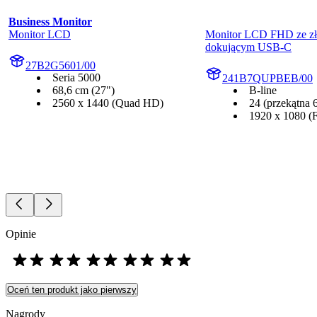
Business Monitor
Monitor LCD
Monitor LCD FHD ze zł
dokującym USB-C
27B2G5601/00
Seria 5000
241B7QUPBEB/00
68,6 cm (27")
B-line
2560 x 1440 (Quad HD)
24 (przekątna 
1920 x 1080 (
Opinie
Oceń ten produkt jako pierwszy
Nagrody