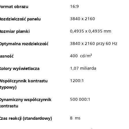
Format obrazu
16:9
Rozdzielczość panelu
3840 x 2160
Rozmiar plamki
0,4935 x 0,4935 mm
Optymalna rozdzielczość
3840 x 2160 przy 60 Hz
Jasność
400 cd/m²
Kolory wyświetlacza
1,07 miliarda
Współczynnik kontrastu
1200:1
(typowy)
Dynamiczny współczynnik
500 000:1
kontrastu
Czas reakcji (standardowy)
8 ms