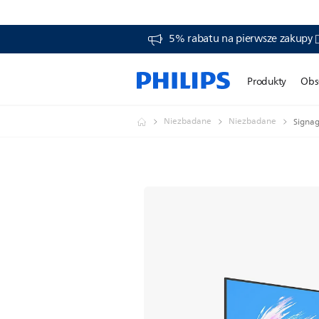
5% rabatu na pierwsze zakupy
Produkty
Obs
Niezbadane
Niezbadane
Signag