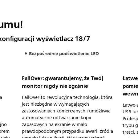
łumu!
konfiguracji wyświetlacz 18/7
Bezpośrednie podświetlenie LED
FailOver: gwarantujemy, że Twój
Łatwe
monitor nigdy nie zgaśnie
pamię
wewnę
za
FailOver to rewolucyjna technologia, która
jest niezbędna w wymagających
Łatwo z
zastosowaniach komercyjnych i umożliwia
USB lu
automatyczne odtwarzanie kopii
Profesj
jno-
zapasowych na ekranie w mało
trybu 
torem
prawdopodobnym przypadku awarii źródła
treści,