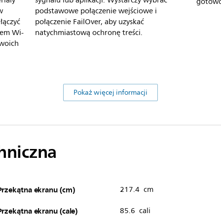
riały
sygnału lub aplikacji. Wystarczy wybrać
gotowo
w
podstawowe połączenie wejściowe i
łączyć
połączenie FailOver, aby uzyskać
wem Wi-
natychmiastową ochronę treści.
swoich
Pokaż więcej informacji
chniczna
Przekątna ekranu (cm)
217.4 cm
Przekątna ekranu (cale)
85.6 cali