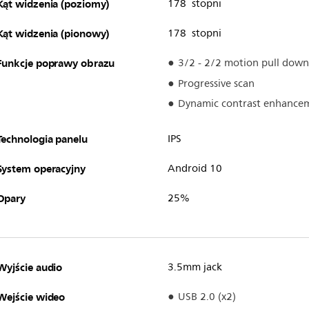
Kąt widzenia (poziomy)
178 stopni
Kąt widzenia (pionowy)
178 stopni
Funkcje poprawy obrazu
3/2 - 2/2 motion pull down
Progressive scan
Dynamic contrast enhance
Technologia panelu
IPS
System operacyjny
Android 10
Opary
25%
Wyjście audio
3.5mm jack
Wejście wideo
USB 2.0 (x2)