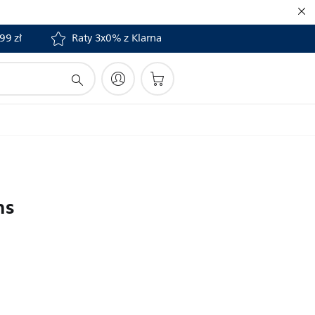
99 zł
Raty 3x0% z Klarna
ns