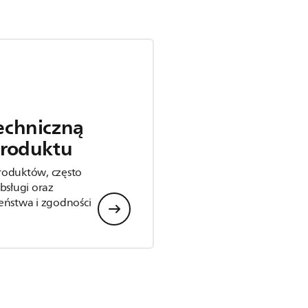
echniczną
produktu
roduktów, często
bsługi oraz
eństwa i zgodności