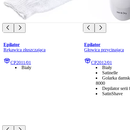
Epilator
Epilator
Rękawica złuszczająca
Głowica przycinająca
CP2011/01
CP2012/01
Biały
Biały
Satinelle
Golarka damska
8000
Depilator serii
SatinShave