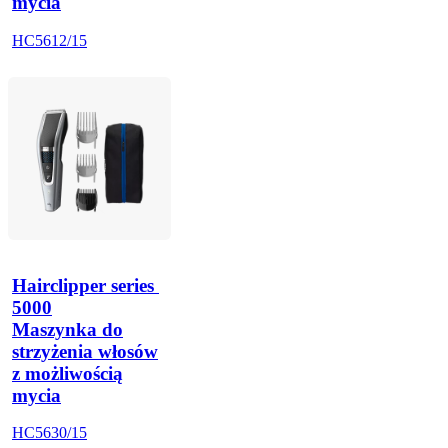
mycia
HC5612/15
Hairclipper series 
5000
Maszynka do
strzyżenia włosów
z możliwością
mycia
HC5630/15