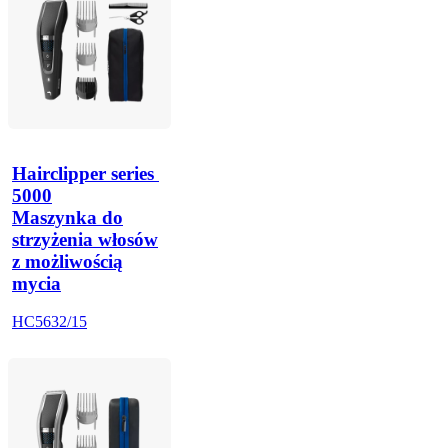
Hairclipper series 
5000
Maszynka do
strzyżenia włosów
z możliwością
mycia
HC5632/15