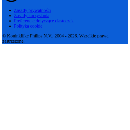
Zasady prywatności
Zasady korzystania
Preferencje dotyczące ciasteczek
Polityka cookie
© Koninklijke Philips N.V., 2004 - 2026. Wszelkie prawa
zastrzeżone.