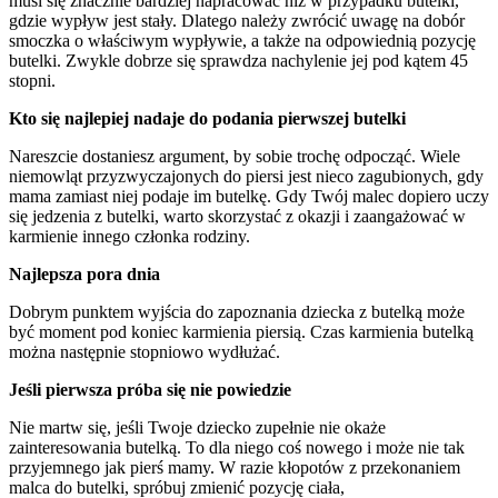
musi się znacznie bardziej napracować niż w przypadku butelki, 
gdzie wypływ jest stały. Dlatego należy zwrócić uwagę na dobór 
smoczka o właściwym wypływie, a także na odpowiednią pozycję 
butelki. Zwykle dobrze się sprawdza nachylenie jej pod kątem 45 
stopni.
Kto się najlepiej nadaje do podania pierwszej butelki
Nareszcie dostaniesz argument, by sobie trochę odpocząć. Wiele 
niemowląt przyzwyczajonych do piersi jest nieco zagubionych, gdy 
mama zamiast niej podaje im butelkę. Gdy Twój malec dopiero uczy 
się jedzenia z butelki, warto skorzystać z okazji i zaangażować w 
karmienie innego członka rodziny.
Najlepsza pora dnia
Dobrym punktem wyjścia do zapoznania dziecka z butelką może 
być moment pod koniec karmienia piersią. Czas karmienia butelką 
można następnie stopniowo wydłużać.
Jeśli pierwsza próba się nie powiedzie
Nie martw się, jeśli Twoje dziecko zupełnie nie okaże 
zainteresowania butelką. To dla niego coś nowego i może nie tak 
przyjemnego jak pierś mamy. W razie kłopotów z przekonaniem 
malca do butelki, spróbuj zmienić pozycję ciała, 