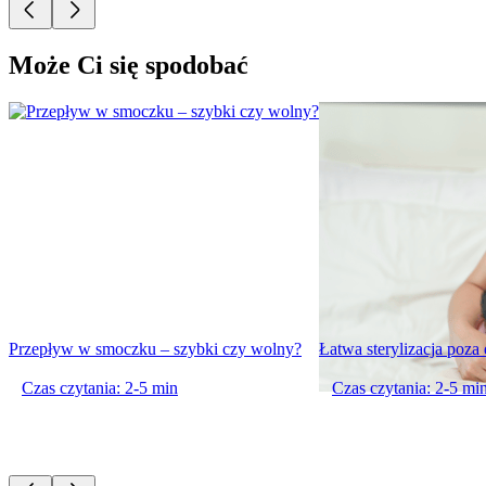
Może Ci się spodobać
Przepływ w smoczku – szybki czy wolny?
Łatwa sterylizacja poz
Czas czytania: 2-5 min
Czas czytania: 2-5 mi