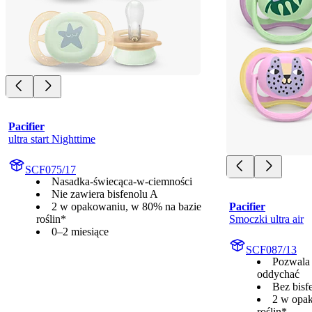
Pacifier
ultra start Nighttime
SCF075/17
Nasadka-świecąca-w-ciemności
Nie zawiera bisfenolu A
2 w opakowaniu, w 80% na bazie
Pacifier
roślin*
Smoczki ultra air
0–2 miesiące
SCF087/13
Pozwala 
oddychać
Bez bisf
2 w opa
roślin*