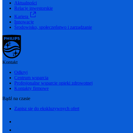
Aktualności
Relacje inwestorskie
Kariera
Innowacje
Środowisko, społeczeństwo i zarządzanie
Kontakt
Odkryj
Centrum wsparcia
Profesjonalne wsparcie opieki zdrowotnej
Kontakty firmowe
Bądź na czasie
Zapisz się do ekskluzywnych ofert