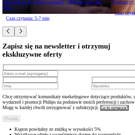
Smoczek na noc dla noworodka - dlaczego smoczki
Pregnancy+
fluo...
Czas czyta
Czas czytania: 5-7 min
Zapisz się na newsletter i otrzymuj
ekskluzywne oferty
Chcę otrzymywać komunikaty marketingowe dotyczące produktów, u
wydarzeń i promocji Philips na podstawie moich preferencji i zachow
Mogę w każdej chwili zrezygnować z subskrypcji.
Co to oznacza?
Prześlij
Kupon powitalny ze zniżką w wysokości 5%
Wyjątkowe oferty i wcześniejszy dostęp do wyprzedaży