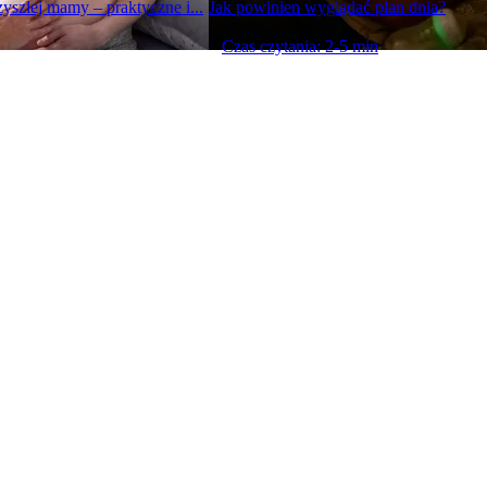
yszłej mamy – praktyczne i...
Jak powinien wyglądać plan dnia?
Czas czytania: 2-5 min