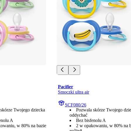
Pacifier
Smoczki ultra air
SCF080/26
skórze Twojego dziecka
Pozwala skórze Twojego dzi
oddychać
enolu A
Bez bisfenolu A
kowaniu, w 80% na bazie
2 w opakowaniu, w 80% na b
roślin*