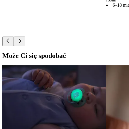
6–18 mie
Może Ci się spodobać