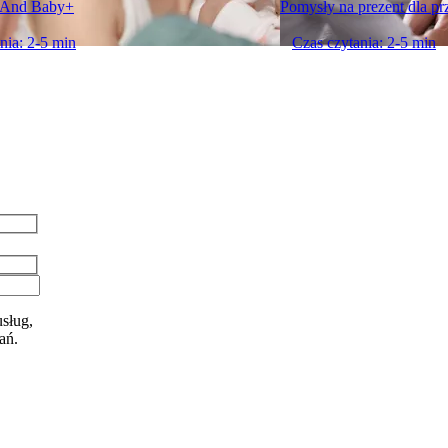
 And Baby+
Pomysły na prezent dla prz
nia: 2-5 min
Czas czytania: 2-5 min
sług,
ań.