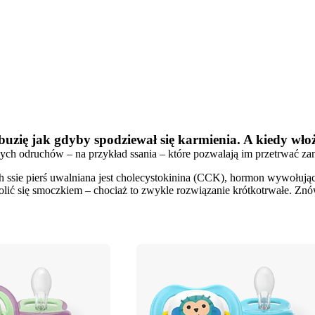
zię jak gdyby spodziewał się karmienia. A kiedy włoży
nych odruchów – na przykład ssania – które pozwalają im przetrwać zan
ssie pierś uwalniana jest cholecystokinina (CCK), hormon wywołujący
wolić się smoczkiem – chociaż to zwykle rozwiązanie krótkotrwałe. Znó