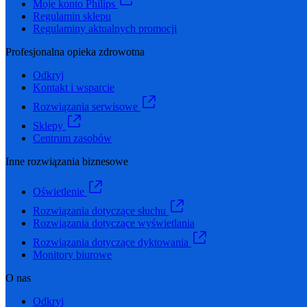
Moje konto Philips
Regulamin sklepu
Regulaminy aktualnych promocji
Profesjonalna opieka zdrowotna
Odkryj
Kontakt i wsparcie
Rozwiązania serwisowe
Sklepy
Centrum zasobów
Inne rozwiązania biznesowe
Oświetlenie
Rozwiązania dotyczące słuchu
Rozwiązania dotyczące wyświetlania
Rozwiązania dotyczące dyktowania
Monitory biurowe
O nas
Odkryj