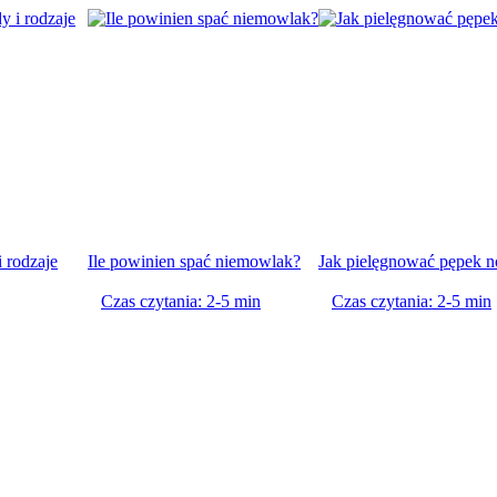
 rodzaje
Ile powinien spać niemowlak?
Jak pielęgnować pępek 
Czas czytania: 2-5 min
Czas czytania: 2-5 min