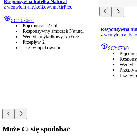
Responsywna butelka Natural
z wentylem antykolkowym AirFree
SCY670/01
Pojemność 125ml
Responsywna but
Responsywny smoczek Natural
z wentylem antyk
Wentyl antykolkowy AirFree
Przepływ 2
1 szt w opakowaniu
SCY673/01
Pojemno
Respons
Wentyl a
Przepły
1 szt w 
Może Ci się spodobać