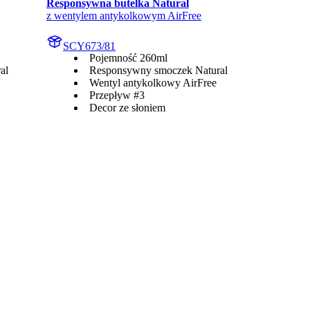
Responsywna butelka Natural
z wentylem antykolkowym AirFree
SCY673/81
Pojemność 260ml
al
Responsywny smoczek Natural
Wentyl antykolkowy AirFree
Przepływ #3
Decor ze słoniem