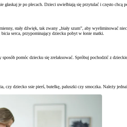
 głaskaj je po plecach. Dzieci uwielbiają się przytulać i często chcą p
ienny, stały dźwięk, tak zwany „biały szum”, aby wyeliminować niec
k bicia serca, przypominający dziecku pobyt w łonie matki.
ący sposób pomóc dziecku się zrelaksować. Spróbuj pochodzić z dzieck
, czy dziecko ssie pierś, butelkę, paluszki czy smoczka. Należy jedn