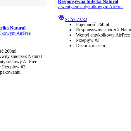
Responsywna butelka Natural
z wentylem antykolkowym AirFree
SCY673/82
Pojemność 260ml
elka Natural
Responsywny smoczek Natur
olkowym AirFree
Wentyl antykolkowy AirFree
Przepływ #3
Decor z misiem
ść 260ml
ywny smoczek Natural
ntykolkowy AirFree
w Przepływ #3
opakowaniu