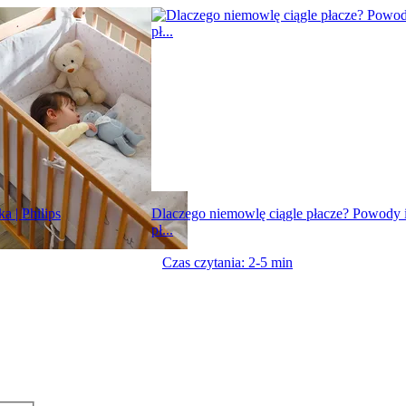
a | Philips
Dlaczego niemowlę ciągle płacze? Powody i
pł...
Czas czytania: 2-5 min