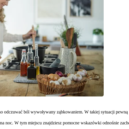
o ono odczuwać ból wywoływany ząbkowaniem. W takiej sytuacji pewną 
pana noc. W tym miejscu znajdziesz pomocne wskazówki odnośnie zachę