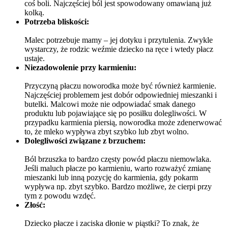
coś boli. Najczęściej ból jest spowodowany omawianą już 
kolką.
Potrzeba bliskości:
Malec potrzebuje mamy – jej dotyku i przytulenia. Zwykle 
wystarczy, że rodzic weźmie dziecko na ręce i wtedy płacz 
ustaje.
Niezadowolenie przy karmieniu:
Przyczyną płaczu noworodka może być również karmienie. 
Najczęściej problemem jest dobór odpowiedniej mieszanki i 
butelki. Malcowi może nie odpowiadać smak danego 
produktu lub pojawiające się po posiłku dolegliwości. W 
przypadku karmienia piersią, noworodka może zdenerwować 
to, że mleko wypływa zbyt szybko lub zbyt wolno.
Dolegliwości związane z brzuchem:
Ból brzuszka to bardzo częsty powód płaczu niemowlaka. 
Jeśli maluch płacze po karmieniu, warto rozważyć zmianę 
mieszanki lub inną pozycję do karmienia, gdy pokarm 
wypływa np. zbyt szybko. Bardzo możliwe, że cierpi przy 
tym z powodu wzdęć.
Złość:
Dziecko płacze i zaciska dłonie w piąstki? To znak, że 