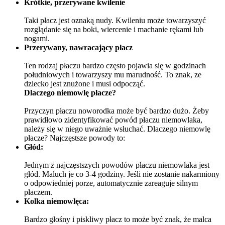
Krótkie, przerywane kwilenie
Taki płacz jest oznaką nudy. Kwileniu może towarzyszyć 
rozglądanie się na boki, wiercenie i machanie rękami lub 
nogami.
Przerywany, nawracający płacz
Ten rodzaj płaczu bardzo często pojawia się w godzinach 
południowych i towarzyszy mu marudność. To znak, ze 
dziecko jest znużone i musi odpocząć.
Dlaczego niemowlę płacze?
Przyczyn płaczu noworodka może być bardzo dużo. Żeby 
prawidłowo zidentyfikować powód płaczu niemowlaka, 
należy się w niego uważnie wsłuchać. Dlaczego niemowlę 
płacze? Najczęstsze powody to:
Głód:
Jednym z najczęstszych powodów płaczu niemowlaka jest 
głód. Maluch je co 3-4 godziny. Jeśli nie zostanie nakarmiony 
o odpowiedniej porze, automatycznie zareaguje silnym 
płaczem.
Kolka niemowlęca:
Bardzo głośny i piskliwy płacz to może być znak, że malca 