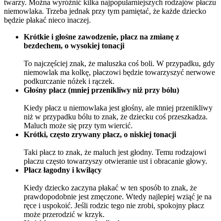
twarzy. Można wyróżnić kilka najpopularniejszych rodzajów płaczu 
niemowlaka. Trzeba jednak przy tym pamiętać, że każde dziecko 
będzie płakać nieco inaczej.
Krótkie i głośne zawodzenie, płacz na zmianę z 
bezdechem, o wysokiej tonacji
To najczęściej znak, że maluszka coś boli. W przypadku, gdy 
niemowlak ma kolkę, płaczowi będzie towarzyszyć nerwowe 
podkurczanie nóżek i rączek.
Głośny płacz (mniej przenikliwy niż przy bólu)
Kiedy płacz u niemowlaka jest głośny, ale mniej przenikliwy 
niż w przypadku bólu to znak, że dziecku coś przeszkadza. 
Maluch może się przy tym wiercić.
Krótki, często zrywany płacz, o niskiej tonacji
Taki płacz to znak, że maluch jest głodny. Temu rodzajowi 
płaczu często towarzyszy otwieranie ust i obracanie głowy.
Płacz łagodny i kwilący
Kiedy dziecko zaczyna płakać w ten sposób to znak, że 
prawdopodobnie jest zmęczone. Wtedy najlepiej wziąć je na 
ręce i uspokoić. Jeśli rodzic tego nie zrobi, spokojny płacz 
może przerodzić w krzyk.