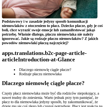
Podstawowy i w zasadzie jedyny sposób komunikacji 
niemowlaków z otoczeniem to płacz. Dziecko płacze, gdy je coś 
boli, chce wyrazić swoje emocje lub zamanifestować jakąś 
potrzebę. Właśnie dlatego, płaczu niemowlaka nie należy 
ignorować. Jakie są rodzaje płaczu niemowlaków? Z jakich 
powodów niemowlaki płaczą najczęściej?
apps.translations.b2c-page-article-
articleIntroduction-at-Glance
Dlaczego niemowlę ciągle płacze?
Rodzaje płaczu niemowlaka
Dlaczego niemowlę ciągle płacze?
Częsty płacz niemowlaka może być dla rodziców niepokojący, a 
nawet trudny do zniesienia. Warto jednak przy tym pamiętać, że 
płacz to dla niemowlaka jedyny sposób, by zakomunikować, że 
dzieje mu się coś złego lub czegoś potrzebuje. Płacz jest reakcją na 